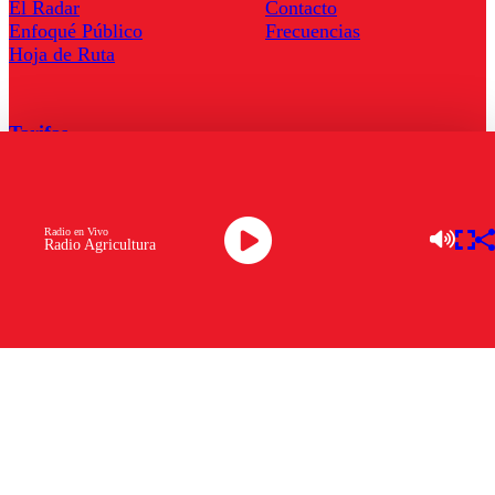
El Radar
Contacto
Enfoqué Público
Frecuencias
Hoja de Ruta
Tarifas
Comercial
Tarifas Servel Radio
Radio en Vivo
Radio Agricultura
Radio en Vivo
TV en Vivo
Descarga la APP