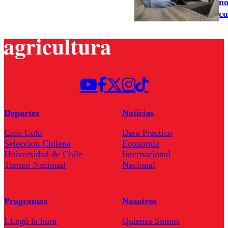
no
cu
Deportes
Noticias
Colo Colo
Dato Practico
Seleccion Chilena
Economía
Universidad de Chile
Internacional
Torneo Nacional
Nacional
Programas
Nosotros
LLegó la hora
Quienes Somos