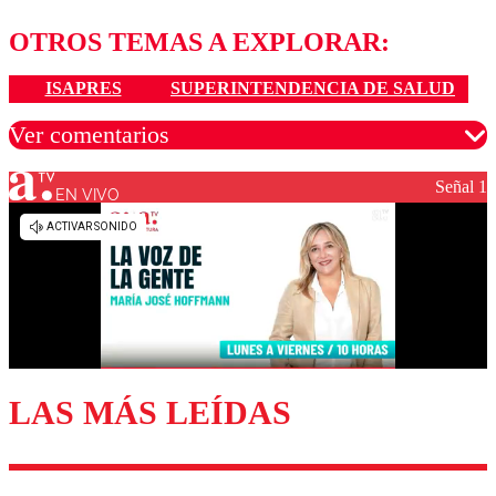
OTROS TEMAS A EXPLORAR:
ISAPRES
SUPERINTENDENCIA DE SALUD
Ver comentarios
Señal 1
EN VIVO
Los comentarios son moderados para garantizar un
diálogo respetuoso.
Nombre
Correo
LAS MÁS LEÍDAS
Enviar comentario