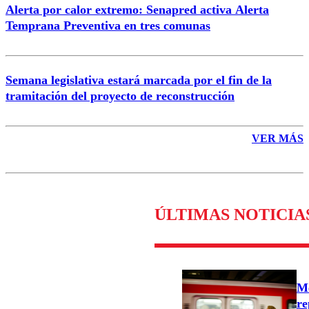
Alerta por calor extremo: Senapred activa Alerta
Temprana Preventiva en tres comunas
Semana legislativa estará marcada por el fin de la
tramitación del proyecto de reconstrucción
VER MÁS
ÚLTIMAS NOTICIA
Me
re