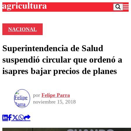
NACIONAL
Podcast
Superintendencia de Salud
Frecuencias
Agricultura TV
suspendió circular que ordenó a
Deportes
isapres bajar precios de planes
Entretención
Colo Colo
Noticias
Motor
Vida Social
Otros Deportes
Dato Practico
Publicaciones en medios
por
Felipe Parra
Seleccion Chilena
Economía
Opinión
noviembre 15, 2018
Torneo Internacional
Internacional
Programas
Torneo Nacional
Nacional
Comercial
Universidad Católica
Política
Universidad de Chile
Sustentabilidad