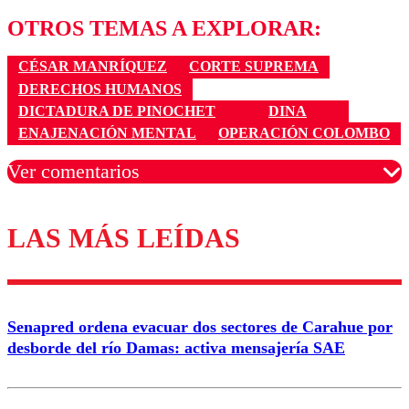
OTROS TEMAS A EXPLORAR:
CÉSAR MANRÍQUEZ
CORTE SUPREMA
DERECHOS HUMANOS
DICTADURA DE PINOCHET
DINA
ENAJENACIÓN MENTAL
OPERACIÓN COLOMBO
Ver comentarios
LAS MÁS LEÍDAS
Los comentarios son moderados para garantizar un
diálogo respetuoso.
Nombre
Senapred ordena evacuar dos sectores de Carahue por
Correo
desborde del río Damas: activa mensajería SAE