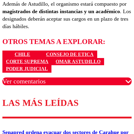
Además de Astudillo, el organismo estará compuesto por
magistrados de distintas instancias y un académico
. Los
designados deberán aceptar sus cargos en un plazo de tres
días hábiles.
OTROS TEMAS A EXPLORAR:
CHILE
CONSEJO DE ETICA
CORTE SUPREMA
OMAR ASTUDILLO
PODER JUDICIAL
Ver comentarios
LAS MÁS LEÍDAS
Los comentarios son moderados para garantizar un
diálogo respetuoso.
Nombre
Senapred ordena evacuar dos sectores de Carahue por