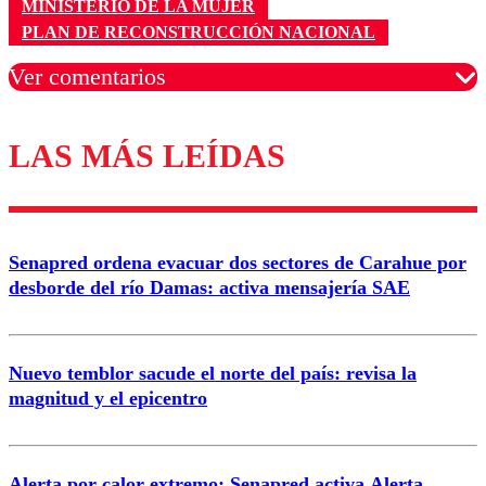
MINISTERIO DE LA MUJER
PLAN DE RECONSTRUCCIÓN NACIONAL
Ver comentarios
LAS MÁS LEÍDAS
Los comentarios son moderados para garantizar un
diálogo respetuoso.
Nombre
Senapred ordena evacuar dos sectores de Carahue por
Correo
desborde del río Damas: activa mensajería SAE
Nuevo temblor sacude el norte del país: revisa la
magnitud y el epicentro
Enviar comentario
Alerta por calor extremo: Senapred activa Alerta