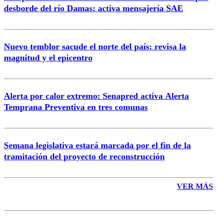
Correo
desborde del río Damas: activa mensajería SAE
Nuevo temblor sacude el norte del país: revisa la
magnitud y el epicentro
Enviar comentario
Alerta por calor extremo: Senapred activa Alerta
Temprana Preventiva en tres comunas
Semana legislativa estará marcada por el fin de la
tramitación del proyecto de reconstrucción
VER MÁS