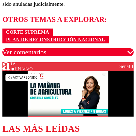
sido anuladas judicialmente.
OTROS TEMAS A EXPLORAR:
CORTE SUPREMA
PLAN DE RECONSTRUCCIÓN NACIONAL
Ver comentarios
Señal 1
EN VIVO
Los comentarios son moderados para garantizar un
diálogo respetuoso.
Nombre
Correo
LAS MÁS LEÍDAS