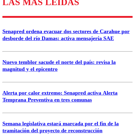
LAS MÁS LEÍDAS
Los comentarios son moderados para garantizar un
diálogo respetuoso.
Nombre
Senapred ordena evacuar dos sectores de Carahue por
Correo
desborde del río Damas: activa mensajería SAE
Nuevo temblor sacude el norte del país: revisa la
magnitud y el epicentro
Enviar comentario
Alerta por calor extremo: Senapred activa Alerta
Temprana Preventiva en tres comunas
Semana legislativa estará marcada por el fin de la
tramitación del proyecto de reconstrucción