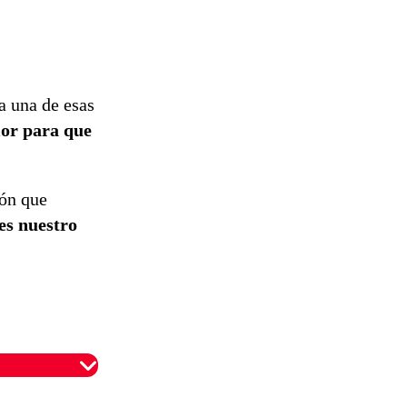
a una de esas
mor para que
tón que
 es nuestro