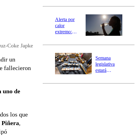
revisa la
magnitud y el
epicentro
Alerta por
calor
extremo:
Senapred
activa Alerta
ruz-Coke Japke
Temprana
Preventiva en
Semana
ndir un
tres comunas
legislativa
e fallecieron
estará
marcada por
el fin de la
tramitación
a uno de
del proyecto
de
reconstrucción
odos los que
 Piñera
,
ipó