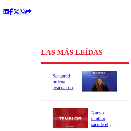
LAS MÁS LEÍDAS
Senapred
ordena
evacuar dos
sectores de
Carahue por
desborde del
río Damas:
Nuevo
activa
temblor
mensajería
sacude el
SAE
norte del país: