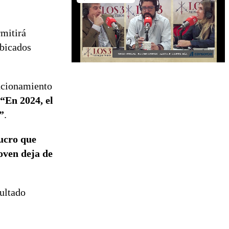
rmitirá
ubicados
ncionamiento
“En 2024, el
”
.
lucro que
joven deja de
sultado