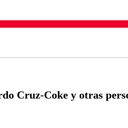
ados para garantizar un diálogo respetuoso.
Correo
Enviar c
o Cruz-Coke y otras person