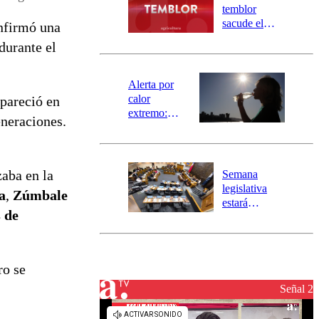
activa
temblor
mensajería
sacude el
onfirmó una
SAE
norte del país:
 durante el
revisa la
magnitud y el
epicentro
Alerta por
calor
apareció en
extremo:
eneraciones.
Senapred
activa Alerta
Temprana
Preventiva en
zaba en la
Semana
tres comunas
legislativa
a
,
Zúmbale
estará
 de
marcada por
el fin de la
tramitación
del proyecto
ro se
de
reconstrucción
Señal 2