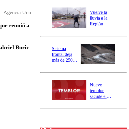
desborde del
río Damas:
Agencia Uno
Vuelve la
activa
lluvia a la
mensajería
Región
que reunió a
SAE
Metropolitana:
este es el
pronóstico de
abriel Boric
la DMC para
Sistema
este viernes
frontal deja
más de 250
damnificados
y 317
personas
aisladas entre
Nuevo
Valparaíso y
temblor
Los Ríos
sacude el
norte del país:
revisa la
magnitud y el
epicentro