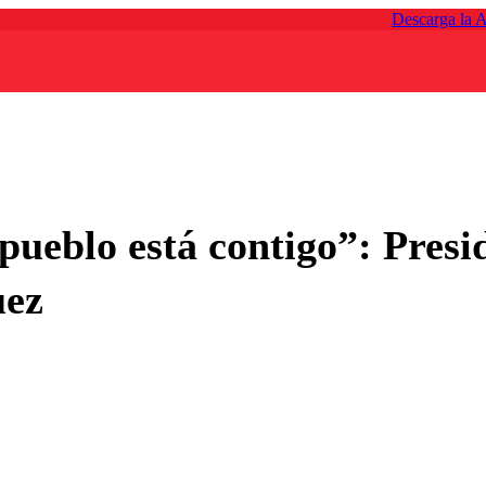
Descarga la 
pueblo está contigo”: Presi
uez