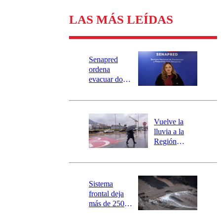
LAS MÁS LEÍDAS
Senapred
ordena
evacuar dos
sectores de
Carahue por
desborde del
río Damas:
Vuelve la
activa
lluvia a la
mensajería
Región
SAE
Metropolitana:
este es el
pronóstico de
la DMC para
Sistema
este viernes
frontal deja
más de 250
damnificados