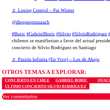
♬ Losing Control – Pat Winter
@diegoespinozach
#Boric
#GabrielBoric
#Silvio
#SilvioRodriguez
chilenos se manifiestan a favor del actual presid
concierto de Silvio Rodríguez en Santiago
♬ Pasión Infinita (En Vivo) – Los de Abajo
OTROS TEMAS A EXPLORAR:
CONCIERTO EN CHILE
GABRIEL BORIC
OVAC
ÚLTIMO CONCIERTO SILVIO RODRÍGUEZ
Ver comentarios