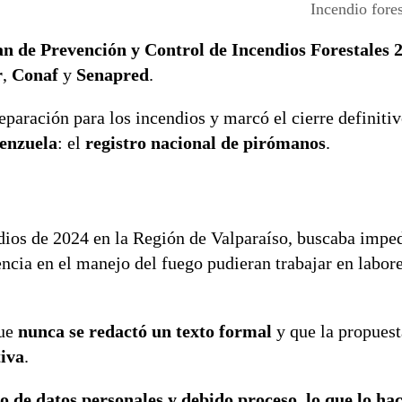
Incendio fores
an de Prevención y Control de Incendios Forestales 
r
,
Conaf
y
Senapred
.
paración para los incendios y marcó el cierre definiti
enzuela
: el
registro nacional de pirómanos
.
ndios de 2024 en la Región de Valparaíso, buscaba impe
ncia en el manejo del fuego pudieran trabajar en labor
que
nunca se redactó un texto formal
y que la propuest
tiva
.
o de datos personales y debido proceso, lo que lo hac