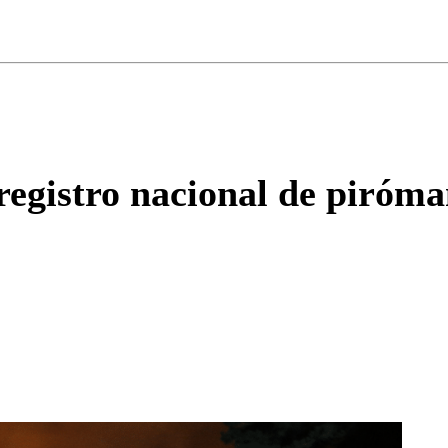
ados para garantizar un diálogo respetuoso.
Correo
Enviar c
egistro nacional de piróman