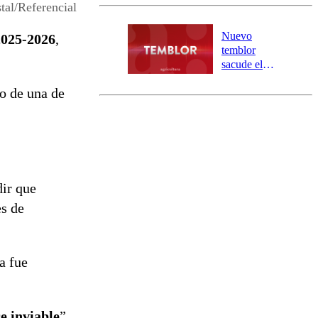
y 317
tal/Referencial
personas
aisladas entre
Nuevo
2025-2026
,
Valparaíso y
temblor
Los Ríos
sacude el
norte del país:
vo de una de
revisa la
magnitud y el
epicentro
dir que
es de
a fue
e inviable
”,