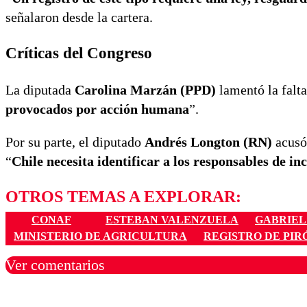
señalaron desde la cartera.
Críticas del Congreso
La diputada
Carolina Marzán (PPD)
lamentó la falta
provocados por acción humana
”.
Por su parte, el diputado
Andrés Longton (RN)
acusó 
“
Chile necesita identificar a los responsables de in
OTROS TEMAS A EXPLORAR:
CONAF
ESTEBAN VALENZUELA
GABRIEL
MINISTERIO DE AGRICULTURA
REGISTRO DE PI
Ver comentarios