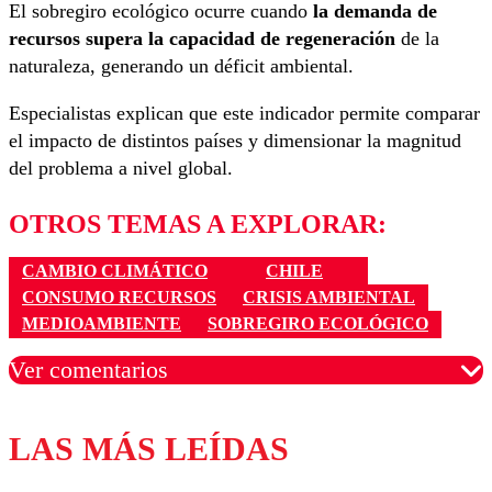
El sobregiro ecológico ocurre cuando
la demanda de
recursos supera la capacidad de regeneración
de la
naturaleza, generando un déficit ambiental.
Especialistas explican que este indicador permite comparar
el impacto de distintos países y dimensionar la magnitud
del problema a nivel global.
OTROS TEMAS A EXPLORAR:
CAMBIO CLIMÁTICO
CHILE
CONSUMO RECURSOS
CRISIS AMBIENTAL
MEDIOAMBIENTE
SOBREGIRO ECOLÓGICO
Ver comentarios
LAS MÁS LEÍDAS
Los comentarios son moderados para garantizar un
diálogo respetuoso.