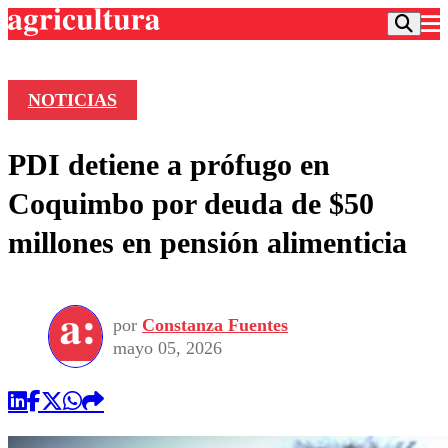
NOTICIAS
Podcast
PDI detiene a prófugo en
Frecuencias
Agricultura TV
Coquimbo por deuda de $50
Deportes
millones en pensión alimenticia
Entretención
Colo Colo
Noticias
Motor
Vida Social
Otros Deportes
Dato Practico
Publicaciones en medios
por
Constanza Fuentes
Seleccion Chilena
Economía
Opinión
mayo 05, 2026
Torneo Internacional
Internacional
Programas
Torneo Nacional
Nacional
Comercial
Universidad Católica
Política
Universidad de Chile
Sustentabilidad