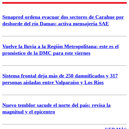
Nombre
Senapred ordena evacuar dos sectores de Carahue por
Correo
desborde del río Damas: activa mensajería SAE
Vuelve la lluvia a la Región Metropolitana: este es el
pronóstico de la DMC para este viernes
Enviar comentario
Sistema frontal deja más de 250 damnificados y 317
personas aisladas entre Valparaíso y Los Ríos
Nuevo temblor sacude el norte del país: revisa la
magnitud y el epicentro