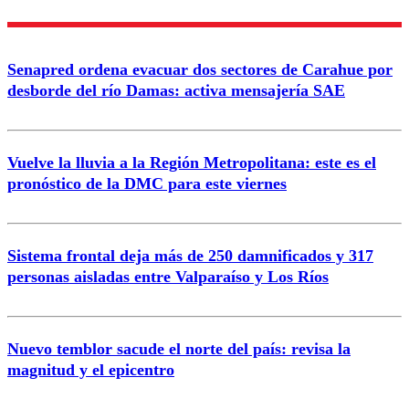
Enviar comentario
Senapred ordena evacuar dos sectores de Carahue por
desborde del río Damas: activa mensajería SAE
Vuelve la lluvia a la Región Metropolitana: este es el
pronóstico de la DMC para este viernes
Sistema frontal deja más de 250 damnificados y 317
personas aisladas entre Valparaíso y Los Ríos
Nuevo temblor sacude el norte del país: revisa la
magnitud y el epicentro