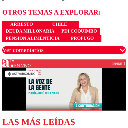
OTROS TEMAS A EXPLORAR:
ARRESTO
CHILE
DEUDA MILLONARIA
PDI COQUIMBO
PENSIÓN ALIMENTICIA
PRÓFUGO
Ver comentarios
Señal 1
EN VIVO
Los comentarios son moderados para garantizar un
diálogo respetuoso.
Nombre
Correo
LAS MÁS LEÍDAS