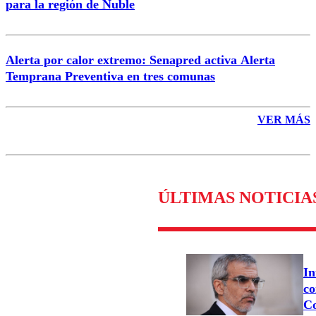
para la región de Ñuble
Alerta por calor extremo: Senapred activa Alerta
Temprana Preventiva en tres comunas
VER MÁS
ÚLTIMAS NOTICIA
In
co
Co