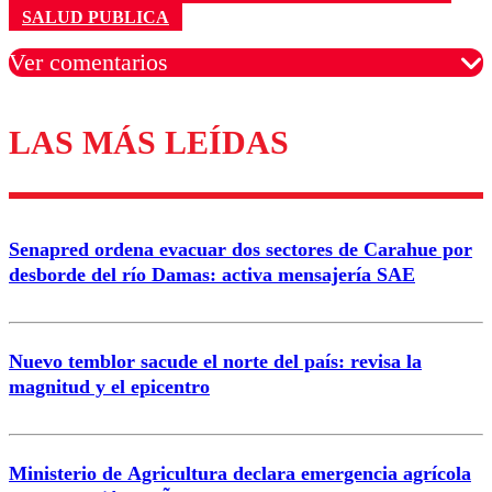
SALUD PUBLICA
Ver comentarios
LAS MÁS LEÍDAS
Los comentarios son moderados para garantizar un
diálogo respetuoso.
Nombre
Senapred ordena evacuar dos sectores de Carahue por
Correo
desborde del río Damas: activa mensajería SAE
Nuevo temblor sacude el norte del país: revisa la
magnitud y el epicentro
Enviar comentario
Ministerio de Agricultura declara emergencia agrícola