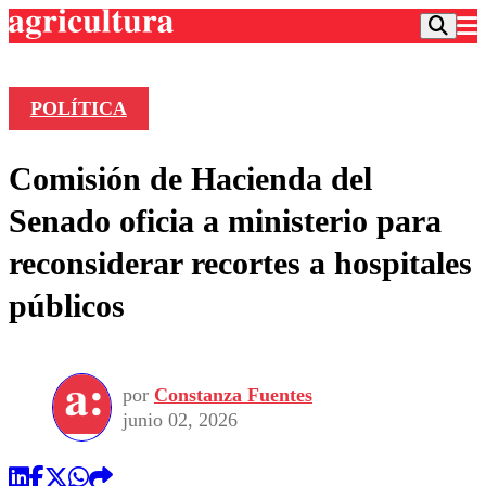
POLÍTICA
Podcast
Comisión de Hacienda del
Frecuencias
Agricultura TV
Senado oficia a ministerio para
Deportes
reconsiderar recortes a hospitales
Entretención
Colo Colo
Noticias
públicos
Motor
Vida Social
Otros Deportes
Dato Practico
Publicaciones en medios
Seleccion Chilena
Economía
Opinión
Torneo Internacional
Internacional
por
Constanza Fuentes
Programas
Torneo Nacional
Nacional
junio 02, 2026
Comercial
Universidad Católica
Política
Universidad de Chile
Sustentabilidad