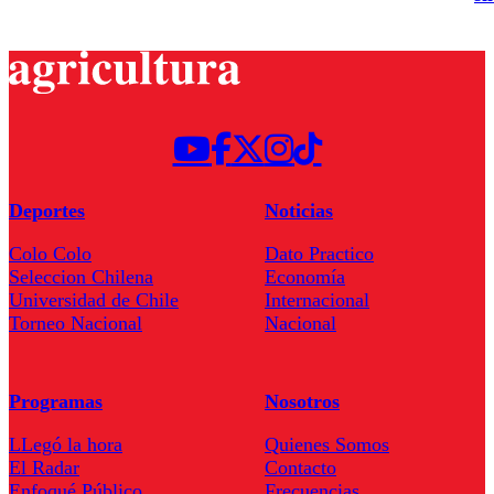
Deportes
Noticias
Colo Colo
Dato Practico
Seleccion Chilena
Economía
Universidad de Chile
Internacional
Torneo Nacional
Nacional
Programas
Nosotros
LLegó la hora
Quienes Somos
El Radar
Contacto
Enfoqué Público
Frecuencias