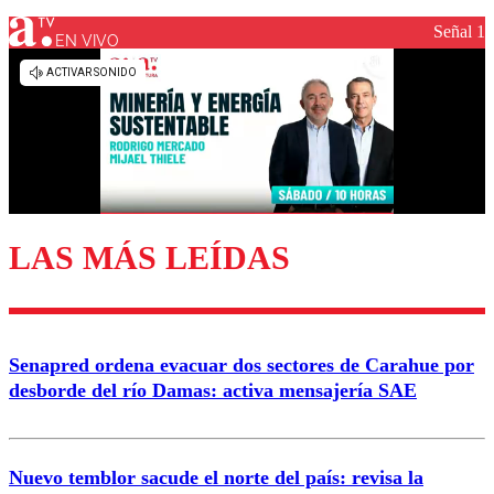
Señal 1
EN VIVO
Los comentarios son moderados para garantizar un
diálogo respetuoso.
Nombre
Correo
LAS MÁS LEÍDAS
Enviar comentario
Senapred ordena evacuar dos sectores de Carahue por
desborde del río Damas: activa mensajería SAE
Nuevo temblor sacude el norte del país: revisa la