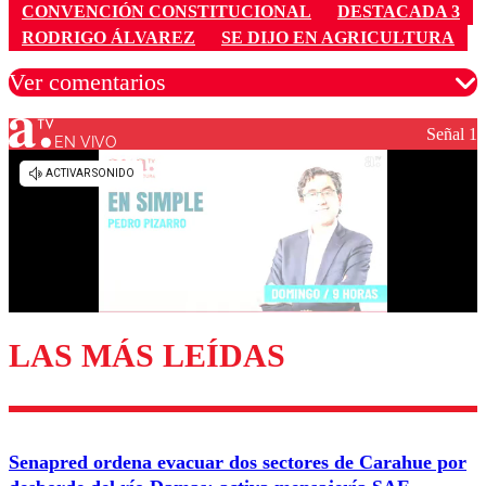
CONVENCIÓN CONSTITUCIONAL
DESTACADA 3
RODRIGO ÁLVAREZ
SE DIJO EN AGRICULTURA
Ver comentarios
Señal 1
EN VIVO
Los comentarios son moderados para garantizar un
diálogo respetuoso.
Nombre
Correo
LAS MÁS LEÍDAS
Enviar comentario
Senapred ordena evacuar dos sectores de Carahue por