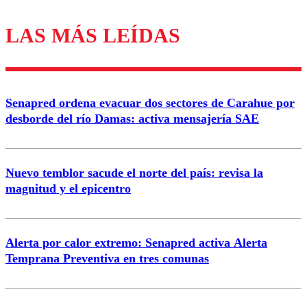
LAS MÁS LEÍDAS
Los comentarios son moderados para garantizar un
diálogo respetuoso.
Nombre
Senapred ordena evacuar dos sectores de Carahue por
Correo
desborde del río Damas: activa mensajería SAE
Nuevo temblor sacude el norte del país: revisa la
magnitud y el epicentro
Enviar comentario
Alerta por calor extremo: Senapred activa Alerta
Temprana Preventiva en tres comunas