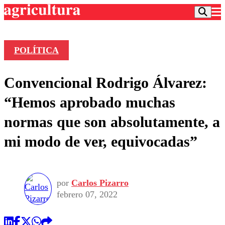
POLÍTICA
Podcast
Convencional Rodrigo Álvarez:
Frecuencias
Agricultura TV
“Hemos aprobado muchas
Deportes
normas que son absolutamente, a
Entretención
Colo Colo
Noticias
mi modo de ver, equivocadas”
Motor
Vida Social
Otros Deportes
Dato Practico
Publicaciones en medios
Seleccion Chilena
Economía
Opinión
Torneo Internacional
Internacional
por
Carlos Pizarro
Programas
Torneo Nacional
Nacional
febrero 07, 2022
Comercial
Universidad Católica
Política
Universidad de Chile
Sustentabilidad