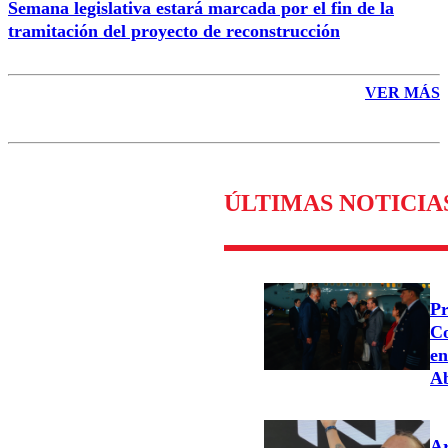
Semana legislativa estará marcada por el fin de la
tramitación del proyecto de reconstrucción
VER MÁS
ÚLTIMAS NOTICIA
Pr
Co
en
Ab
Ar