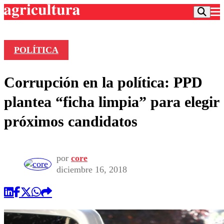
POLÍTICA
Podcast
Corrupción en la política: PPD
Frecuencias
Agricultura TV
plantea “ficha limpia” para elegir
Deportes
próximos candidatos
Entretención
Colo Colo
Noticias
Motor
Vida Social
Otros Deportes
Dato Practico
por
core
Publicaciones en medios
Seleccion Chilena
Economía
diciembre 16, 2018
Opinión
Torneo Internacional
Internacional
Programas
Torneo Nacional
Nacional
Comercial
Universidad Católica
Política
Universidad de Chile
Sustentabilidad