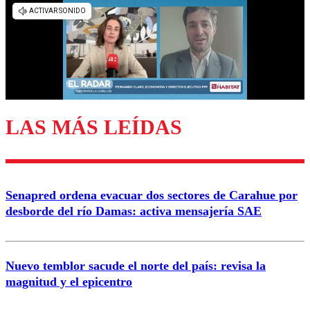
diálogo respetuoso.
Nombre
Correo
LAS MÁS LEÍDAS
Enviar comentario
Senapred ordena evacuar dos sectores de Carahue por
desborde del río Damas: activa mensajería SAE
Nuevo temblor sacude el norte del país: revisa la
magnitud y el epicentro