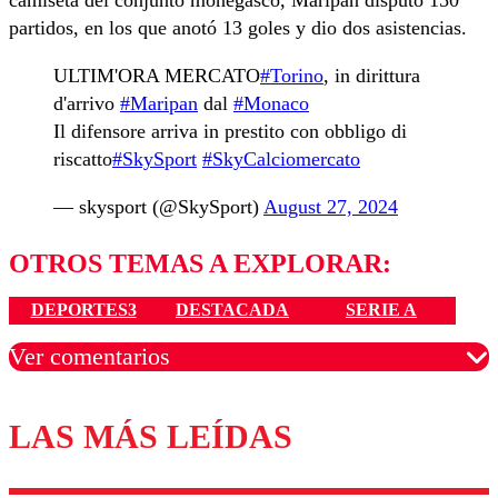
camiseta del conjunto monegasco, Maripán disputó 150
partidos, en los que anotó 13 goles y dio dos asistencias.
ULTIM'ORA MERCATO
#Torino
, in dirittura
d'arrivo
#Maripan
dal
#Monaco
Il difensore arriva in prestito con obbligo di
riscatto
#SkySport
#SkyCalciomercato
— skysport (@SkySport)
August 27, 2024
OTROS TEMAS A EXPLORAR:
DEPORTES3
DESTACADA
SERIE A
Ver comentarios
LAS MÁS LEÍDAS
Los comentarios son moderados para garantizar un
diálogo respetuoso.
Nombre