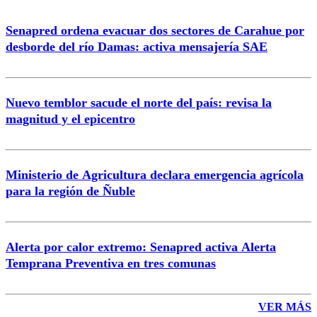
Senapred ordena evacuar dos sectores de Carahue por
Correo
desborde del río Damas: activa mensajería SAE
Nuevo temblor sacude el norte del país: revisa la
magnitud y el epicentro
Enviar comentario
Ministerio de Agricultura declara emergencia agrícola
para la región de Ñuble
Alerta por calor extremo: Senapred activa Alerta
Temprana Preventiva en tres comunas
VER MÁS