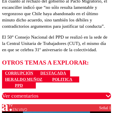
En cuanto al rechazo del gobierno al Pacto Migratorio, el
excanciller indicó que “no sólo resulta lamentable y
vergonzoso que Chile haya abandonado en el último
minuto dicho acuerdo, sino también los débiles y
contradictorios argumentos para justificar tal conducta”.
El 50° Consejo Nacional del PPD se realizó en la sede de
la Central Unitaria de Trabajadores (CUT), el mismo día
en que se celebra 31º aniversario de la colectividad.
OTROS TEMAS A EXPLORAR:
CORRUPCIÓN
DESTACADA
HERALDO MUÑOZ
POLITICA
PPD
Ver comentarios
Señal 1
EN VIVO
Los comentarios son moderados para garantizar un