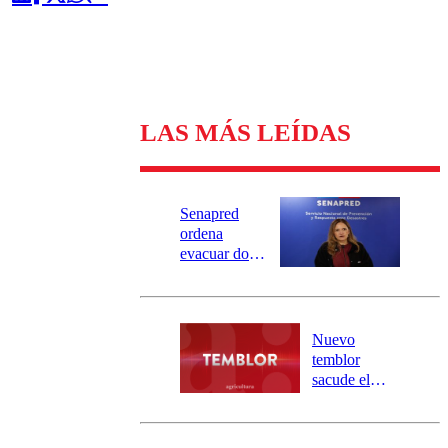
LAS MÁS LEÍDAS
Senapred
ordena
evacuar dos
sectores de
Carahue por
desborde del
río Damas:
Nuevo
activa
temblor
mensajería
sacude el
SAE
norte del país:
revisa la
magnitud y el