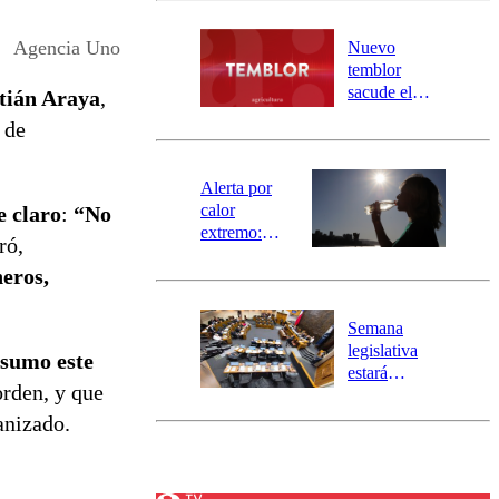
desborde del
río Damas:
Agencia Uno
Nuevo
activa
temblor
mensajería
sacude el
tián Araya
,
SAE
norte del país:
 de
revisa la
magnitud y el
epicentro
Alerta por
calor
e claro
:
“No
extremo:
ró,
Senapred
eros,
activa Alerta
Temprana
Preventiva en
Semana
tres comunas
legislativa
sumo este
estará
orden, y que
marcada por
el fin de la
anizado.
tramitación
del proyecto
de