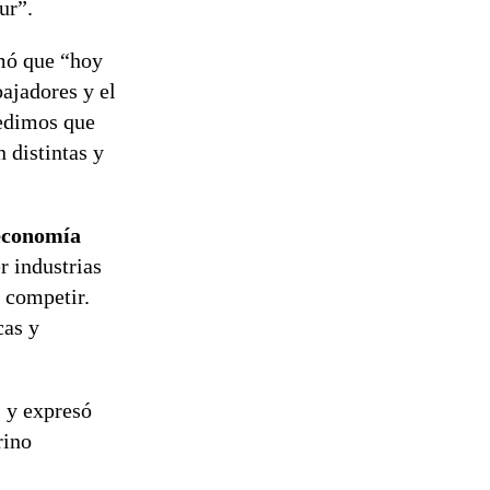
ur”.
mó que “hoy
bajadores y el
Pedimos que
 distintas y
 economía
r industrias
 competir.
cas y
s y expresó
rino