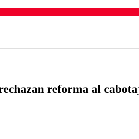
ados para garantizar un diálogo respetuoso.
Correo
Enviar c
rechazan reforma al cabota