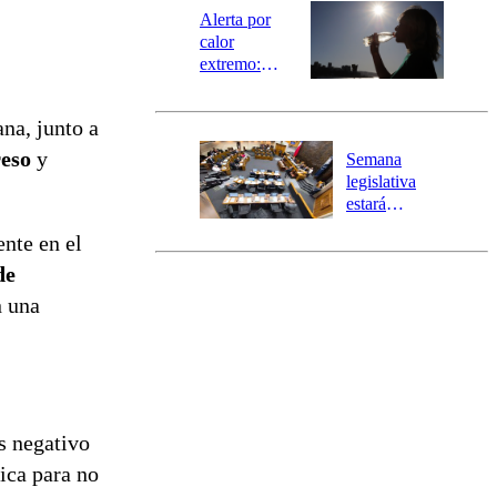
epicentro
Alerta por
calor
extremo:
Senapred
activa Alerta
na, junto a
Temprana
Preventiva en
reso
y
Semana
tres comunas
legislativa
estará
marcada por
nte en el
el fin de la
tramitación
de
del proyecto
n una
de
reconstrucción
s negativo
tica para no