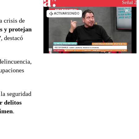
reconstrucción
Señal 2
 crisis de
es y protejan
”
, destacó
delincuencia,
cupaciones
la seguridad
r delitos
rimen
.