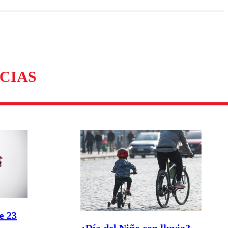
omentario
CIAS
e 23
¿Día del Niño con lluvia?