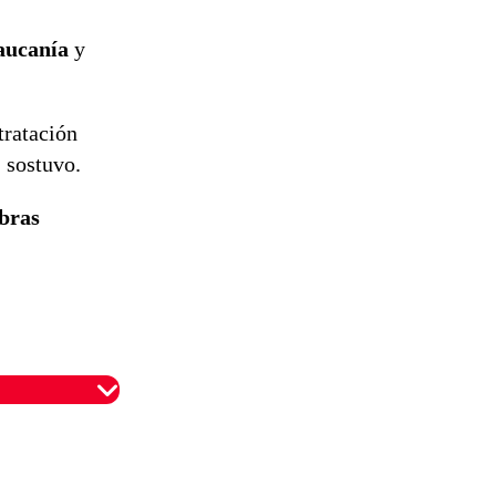
aucanía
y
tratación
, sostuvo.
bras