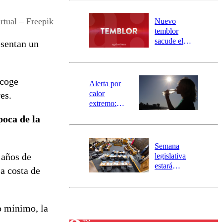
desborde del
río Damas:
irtual – Freepik
Nuevo
activa
temblor
mensajería
sacude el
esentan un
SAE
norte del país:
revisa la
magnitud y el
ecoge
epicentro
Alerta por
calor
es.
extremo:
Senapred
poca de la
activa Alerta
Temprana
Preventiva en
Semana
tres comunas
 años de
legislativa
estará
 a costa de
marcada por
el fin de la
tramitación
del proyecto
o mínimo, la
de