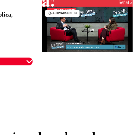
reconstrucción
Señal 2
lica,
omentario