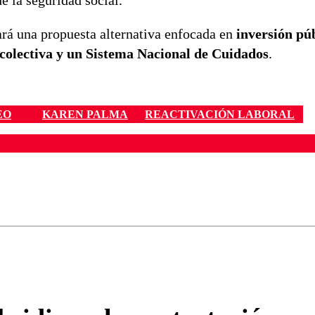
e la seguridad social.
rará una propuesta alternativa enfocada en
inversión púb
 colectiva y un Sistema Nacional de Cuidados
.
EO
KAREN PALMA
REACTIVACIÓN LABORAL
ados para garantizar un diálogo respetuoso.
Correo
Enviar c