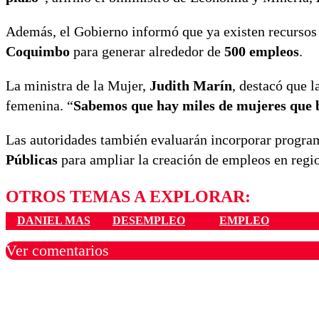
Además, el Gobierno informó que ya existen recursos
Coquimbo
para generar alrededor de
500 empleos
.
La ministra de la Mujer,
Judith Marín
, destacó que 
femenina. “
Sabemos que hay miles de mujeres que b
Las autoridades también evaluarán incorporar progr
Públicas
para ampliar la creación de empleos en regi
OTROS TEMAS A EXPLORAR:
DANIEL MAS
DESEMPLEO
EMPLEO
Ver comentarios
Los comentarios son moder