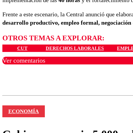
implementación de las
40 horas
y el fortalecimiento d
Frente a este escenario, la Central anunció que elabo
desarrollo productivo, empleo formal, negociación
OTROS TEMAS A EXPLORAR:
CUT
DERECHOS LABORALES
EMPL
Ver comentarios
Los comentarios son moder
Nombre
ECONOMÍA