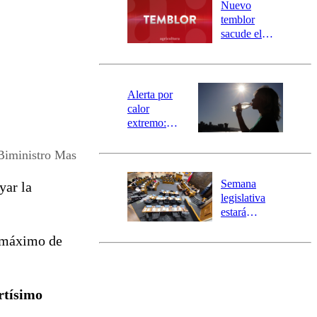
río Damas:
Nuevo
activa
temblor
mensajería
sacude el
SAE
norte del país:
revisa la
magnitud y el
epicentro
Alerta por
calor
extremo:
Senapred
activa Alerta
Biministro Mas
Temprana
Preventiva en
Semana
yar la
tres comunas
legislativa
estará
marcada por
 máximo de
el fin de la
tramitación
del proyecto
de
ortísimo
reconstrucción