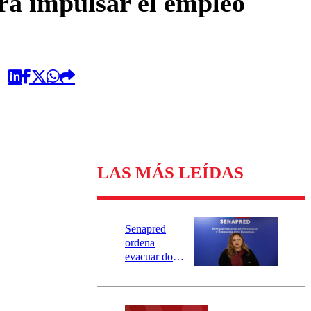
ara impulsar el empleo
LAS MÁS LEÍDAS
Senapred
ordena
evacuar dos
sectores de
Carahue por
desborde del