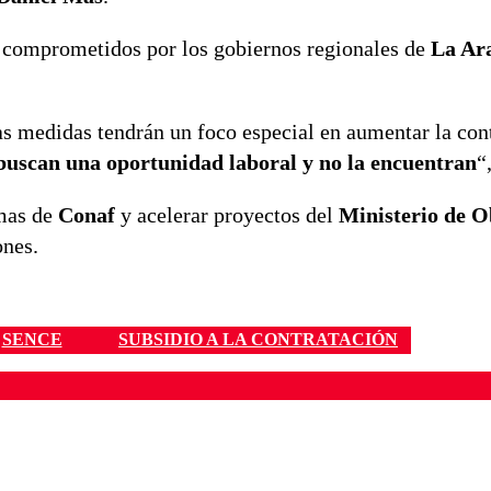
 comprometidos por los gobiernos regionales de
La Ar
las medidas tendrán un foco especial en aumentar la con
uscan una oportunidad laboral y no la encuentran
“
amas de
Conaf
y acelerar proyectos del
Ministerio de O
ones.
SENCE
SUBSIDIO A LA CONTRATACIÓN
ados para garantizar un diálogo respetuoso.