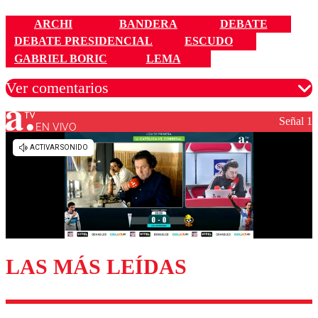
ARCHI
BANDERA
DEBATE
DEBATE PRESIDENCIAL
ESCUDO
GABRIEL BORIC
LEMA
Ver comentarios
Señal 1
EN VIVO
Los comentarios son moderados para garantizar un
diálogo respetuoso.
Nombre
Correo
LAS MÁS LEÍDAS
Enviar comentario