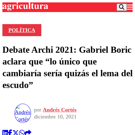
POLÍTICA
Podcast
Debate Archi 2021: Gabriel Boric
Frecuencias
Agricultura TV
aclara que “lo único que
Deportes
cambiaría sería quizás el lema del
Entretención
Colo Colo
Noticias
escudo”
Motor
Vida Social
Otros Deportes
Dato Practico
Publicaciones en medios
Seleccion Chilena
Economía
Opinión
Torneo Internacional
Internacional
por
Andrés Cortés
Programas
Torneo Nacional
Nacional
diciembre 10, 2021
Comercial
Universidad Católica
Política
Universidad de Chile
Sustentabilidad