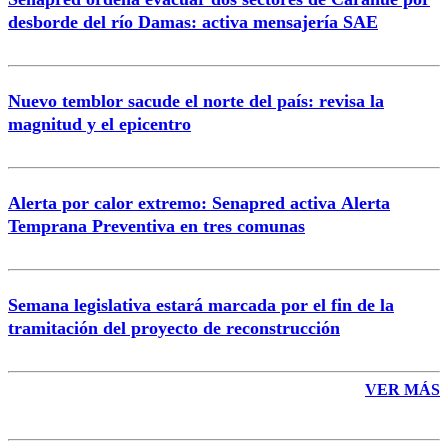
Correo
desborde del río Damas: activa mensajería SAE
Nuevo temblor sacude el norte del país: revisa la
magnitud y el epicentro
Enviar comentario
Alerta por calor extremo: Senapred activa Alerta
Temprana Preventiva en tres comunas
Semana legislativa estará marcada por el fin de la
tramitación del proyecto de reconstrucción
VER MÁS