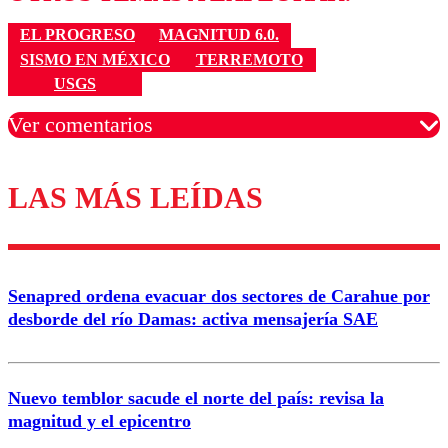
EL PROGRESO
MAGNITUD 6.0.
SISMO EN MÉXICO
TERREMOTO
USGS
Ver comentarios
LAS MÁS LEÍDAS
Los comentarios son moderados para garantizar un
diálogo respetuoso.
Nombre
Senapred ordena evacuar dos sectores de Carahue por
Correo
desborde del río Damas: activa mensajería SAE
Nuevo temblor sacude el norte del país: revisa la
magnitud y el epicentro
Enviar comentario