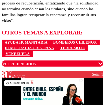
proceso de recuperación, enfatizando que “la solidaridad
no termina cuando cesan los titulares, sino cuando las
familias logran recuperar la esperanza y reconstruir sus
vidas”.
OTROS TEMAS A EXPLORAR:
AYUDA HUMANITARIA
BOMBEROS CHILENOS.
DEMOCRACIA CRISTIANA
TERREMOTO
VENEZUELA
Ver comentarios
Señal 1
EN VIVO
Los comentarios son moderados para garantizar un
diálogo respetuoso.
Nombre
Correo