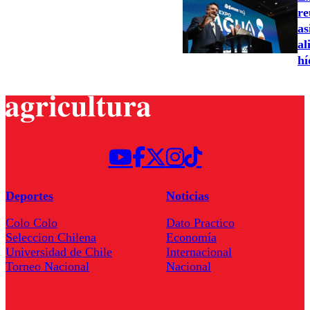
re
as
al
hí
Deportes
Noticias
Colo Colo
Dato Practico
Seleccion Chilena
Economía
Universidad de Chile
Internacional
Torneo Nacional
Nacional