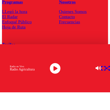
Programas
Nosotros
LLegó la hora
Quienes Somos
El Radar
Contacto
Enfoqué Público
Frecuencias
Hoja de Ruta
Tarifas
Comercial
Tarifas Servel Radio
Radio en Vivo
Radio Agricultura
Radio en Vivo
TV en Vivo
Descarga la APP