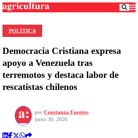
POLÍTICA
Podcast
Democracia Cristiana expresa
Frecuencias
Agricultura TV
apoyo a Venezuela tras
Deportes
terremotos y destaca labor de
Entretención
Colo Colo
Noticias
rescatistas chilenos
Motor
Vida Social
Otros Deportes
Dato Practico
Publicaciones en medios
Seleccion Chilena
Economía
Opinión
Torneo Internacional
Internacional
por
Constanza Fuentes
Programas
Torneo Nacional
Nacional
junio 30, 2026
Comercial
Universidad Católica
Política
Universidad de Chile
Sustentabilidad