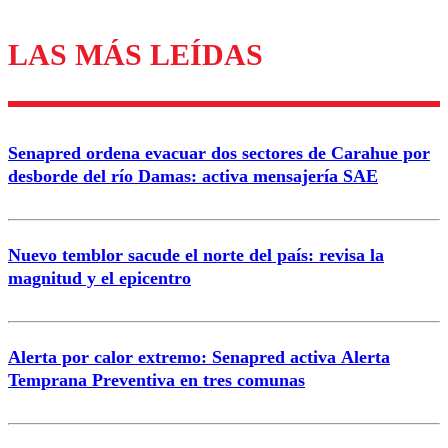
LAS MÁS LEÍDAS
Los comentarios son moderados para garantizar un
diálogo respetuoso.
Nombre
Senapred ordena evacuar dos sectores de Carahue por
Correo
desborde del río Damas: activa mensajería SAE
Nuevo temblor sacude el norte del país: revisa la
magnitud y el epicentro
Enviar comentario
Alerta por calor extremo: Senapred activa Alerta
Temprana Preventiva en tres comunas