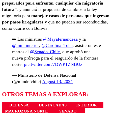
preparados para enfrentar cualquier ola migratoria
futura”
, y anunció la propuesta de cambios a la ley
migratoria para
manejar casos de personas que ingresan
por pasos irregulares
y que no pueden ser reconducidas,
como ocurre con Bolivia.
➡️ Las ministras
@Mayafernandeza
y la
@min_interior
,
@Carolina_Toha
, asistieron este
martes al
@Senado_Chile
, que aprobó una
nueva prórroga para el resguardo de la frontera
norte.
pic.twitter.com/7DWPTZNBUz
— Ministerio de Defensa Nacional
(@mindefchile)
August 13, 2024
OTROS TEMAS A EXPLORAR:
DEFENSA
DESTACADA8
INTERIOR
MACROZONA NORTE
SENADO