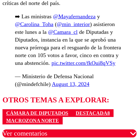
críticas del norte del país.
➡️ Las ministras
@Mayafernandeza
y
@Carolina_Toha
(
@min_interior
) asistieron
este lunes a la
@Camara_cl
de Diputadas y
Diputados, instancia en la que se aprobó una
nueva prórroga para el resguardo de la frontera
norte con 105 votos a favor, cinco en contra y
una abstención.
pic.twitter.com/fkOui8qVSy
— Ministerio de Defensa Nacional
(@mindefchile)
August 13, 2024
OTROS TEMAS A EXPLORAR:
CÁMARA DE DIPUTADOS
DESTACADA8
MACROZONA NORTE
Ver comentarios