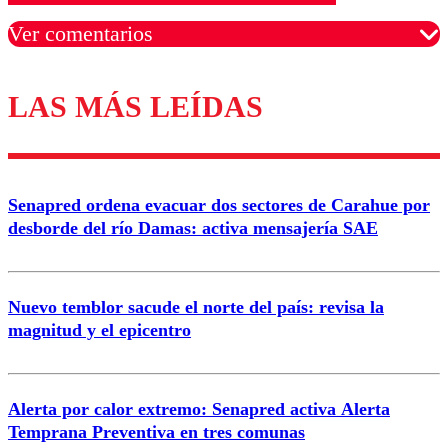
Ver comentarios
LAS MÁS LEÍDAS
Los comentarios son moderados para garantizar un
diálogo respetuoso.
Nombre
Senapred ordena evacuar dos sectores de Carahue por
Correo
desborde del río Damas: activa mensajería SAE
Nuevo temblor sacude el norte del país: revisa la
magnitud y el epicentro
Enviar comentario
Alerta por calor extremo: Senapred activa Alerta
Temprana Preventiva en tres comunas