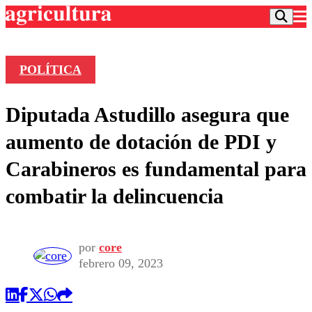
POLÍTICA
Podcast
Diputada Astudillo asegura que
Frecuencias
Agricultura TV
aumento de dotación de PDI y
Deportes
Carabineros es fundamental para
Entretención
Colo Colo
Noticias
combatir la delincuencia
Motor
Vida Social
Otros Deportes
Dato Practico
Publicaciones en medios
Seleccion Chilena
Economía
Opinión
Torneo Internacional
Internacional
por
core
Programas
febrero 09, 2023
Torneo Nacional
Nacional
Comercial
Universidad Católica
Política
Universidad de Chile
Sustentabilidad