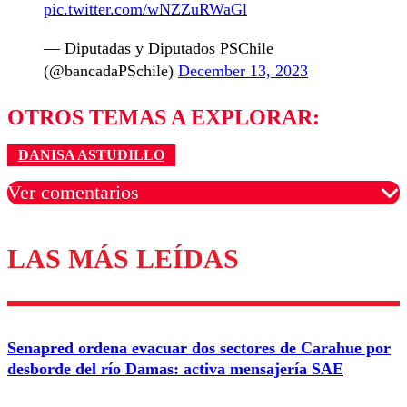
pic.twitter.com/wNZZuRWaGl
— Diputadas y Diputados PSChile
(@bancadaPSchile)
December 13, 2023
OTROS TEMAS A EXPLORAR:
DANISA ASTUDILLO
Ver comentarios
LAS MÁS LEÍDAS
Los comentarios son moderados para garantizar un
diálogo respetuoso.
Nombre
Senapred ordena evacuar dos sectores de Carahue por
Correo
desborde del río Damas: activa mensajería SAE