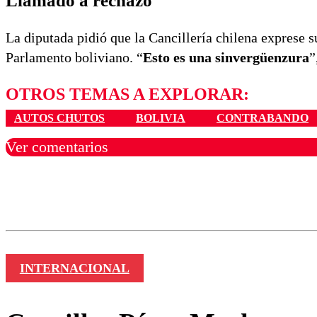
Llamado a rechazo
La diputada pidió que la Cancillería chilena exprese 
Parlamento boliviano. “
Esto es una sinvergüenzura
”
OTROS TEMAS A EXPLORAR:
AUTOS CHUTOS
BOLIVIA
CONTRABANDO
Ver comentarios
Los comentarios son moder
Nombre
INTERNACIONAL