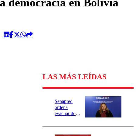
a democracia en Bolivia
LAS MÁS LEÍDAS
Senapred
ordena
evacuar dos
sectores de
Carahue por
desborde del