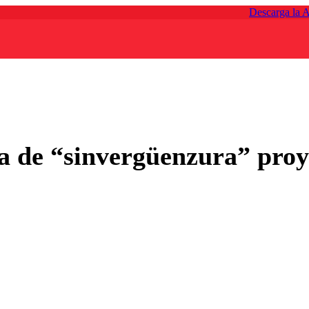
Descarga la 
a de “sinvergüenzura” proye