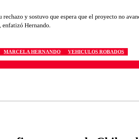
su rechazo y sostuvo que espera que el proyecto no avan
, enfatizó Hernando.
MARCELA HERNANDO
VEHICULOS ROBADOS
ados para garantizar un diálogo respetuoso.
Correo
Enviar c