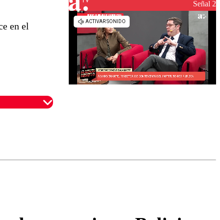
reconstrucción
Señal 2
ce en el
omentario