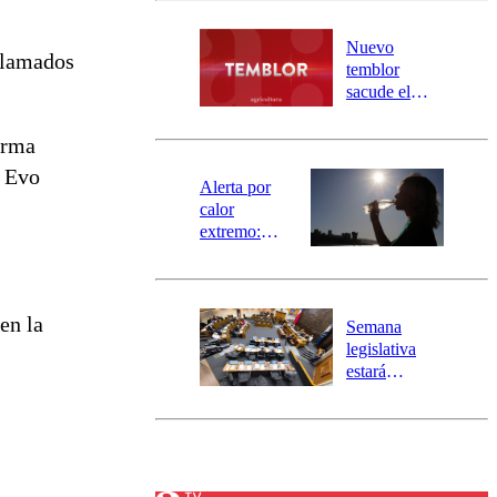
desborde del
río Damas:
Nuevo
 llamados
activa
temblor
mensajería
sacude el
SAE
norte del país:
revisa la
orma
magnitud y el
e Evo
epicentro
Alerta por
calor
extremo:
Senapred
activa Alerta
Temprana
Preventiva en
en la
Semana
tres comunas
legislativa
estará
marcada por
el fin de la
tramitación
del proyecto
de