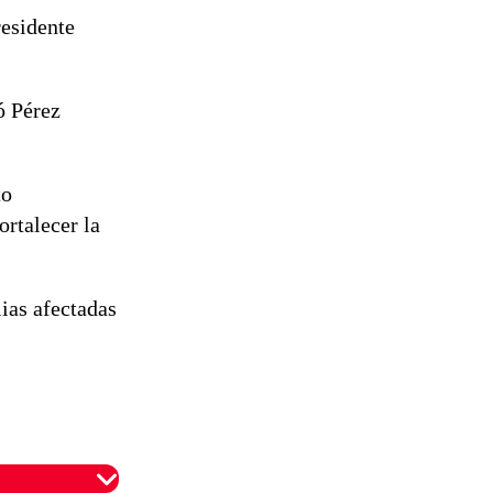
residente
ó Pérez
to
ortalecer la
ias afectadas