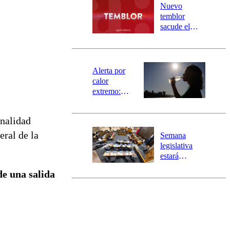
río Damas:
Nuevo
activa
temblor
mensajería
sacude el
SAE
norte del país:
revisa la
magnitud y el
epicentro
Alerta por
calor
extremo:
Senapred
activa Alerta
onalidad
Temprana
Preventiva en
eral de la
Semana
tres comunas
legislativa
estará
marcada por
de una salida
el fin de la
tramitación
del proyecto
de
reconstrucción