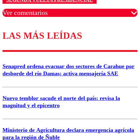
Ver comentarios
LAS MÁS LEÍDAS
Los comentarios son moderados para garantizar un
diálogo respetuoso.
Nombre
Senapred ordena evacuar dos sectores de Carahue por
Correo
desborde del río Damas: activa mensajería SAE
Nuevo temblor sacude el norte del país: revisa la
magnitud y el epicentro
Enviar comentario
Ministerio de Agricultura declara emergencia agrícola
para la región de Ñuble