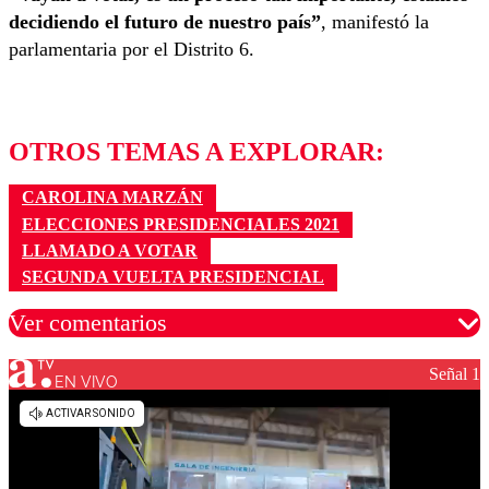
decidiendo el futuro de nuestro país”
, manifestó la
parlamentaria por el Distrito 6.
OTROS TEMAS A EXPLORAR:
CAROLINA MARZÁN
ELECCIONES PRESIDENCIALES 2021
LLAMADO A VOTAR
SEGUNDA VUELTA PRESIDENCIAL
Ver comentarios
Señal 1
EN VIVO
Los comentarios son moderados para garantizar un
diálogo respetuoso.
Nombre