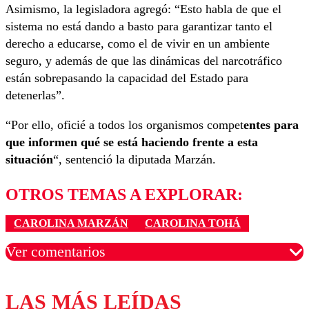
Asimismo, la legisladora agregó: “Esto habla de que el
sistema no está dando a basto para garantizar tanto el
derecho a educarse, como el de vivir en un ambiente
seguro, y además de que las dinámicas del narcotráfico
están sobrepasando la capacidad del Estado para
detenerlas”.
“Por ello, oficié a todos los organismos compet
entes para
que informen qué se está haciendo frente a esta
situación
“, sentenció la diputada Marzán.
OTROS TEMAS A EXPLORAR:
CAROLINA MARZÁN
CAROLINA TOHÁ
Ver comentarios
LAS MÁS LEÍDAS
Los comentarios son moderados para garantizar un