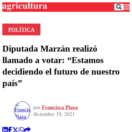
POLÍTICA
Podcast
Diputada Marzán realizó
Frecuencias
Agricultura TV
llamado a votar: “Estamos
Deportes
decidiendo el futuro de nuestro
Entretención
Colo Colo
Noticias
país”
Motor
Vida Social
Otros Deportes
Dato Practico
Publicaciones en medios
Seleccion Chilena
Economía
Opinión
Torneo Internacional
Internacional
por
Francisca Plaza
Programas
Torneo Nacional
Nacional
diciembre 19, 2021
Comercial
Universidad Católica
Política
Universidad de Chile
Sustentabilidad