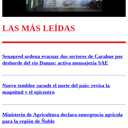
Correo
LAS MÁS LEÍDAS
Enviar comentario
Senapred ordena evacuar dos sectores de Carahue por
desborde del río Damas: activa mensajería SAE
Nuevo temblor sacude el norte del país: revisa la
magnitud y el epicentro
Ministerio de Agricultura declara emergencia agrícola
para la región de Ñuble