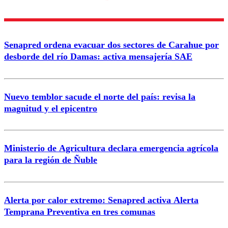
diálogo respetuoso.
Nombre
Senapred ordena evacuar dos sectores de Carahue por
Correo
desborde del río Damas: activa mensajería SAE
Nuevo temblor sacude el norte del país: revisa la
magnitud y el epicentro
Enviar comentario
Ministerio de Agricultura declara emergencia agrícola
para la región de Ñuble
Alerta por calor extremo: Senapred activa Alerta
Temprana Preventiva en tres comunas