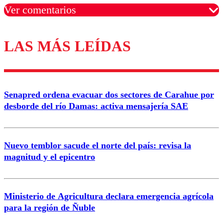
Ver comentarios
LAS MÁS LEÍDAS
Los comentarios son moderados para garantizar un
diálogo respetuoso.
Nombre
Senapred ordena evacuar dos sectores de Carahue por
Correo
desborde del río Damas: activa mensajería SAE
Nuevo temblor sacude el norte del país: revisa la
magnitud y el epicentro
Enviar comentario
Ministerio de Agricultura declara emergencia agrícola
para la región de Ñuble