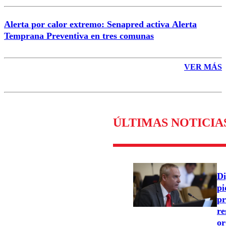
Alerta por calor extremo: Senapred activa Alerta
Temprana Preventiva en tres comunas
VER MÁS
ÚLTIMAS NOTICIA
Di
pi
pr
re
or