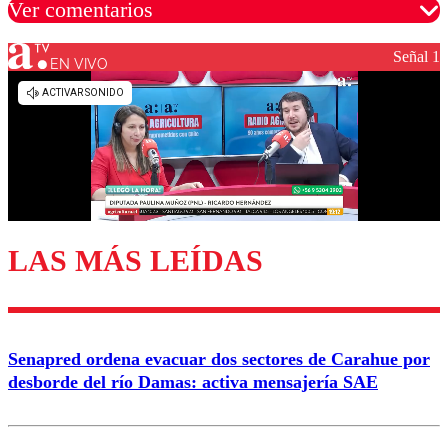
Ver comentarios
Señal 1
EN VIVO
Los comentarios son moderados para garantizar un
diálogo respetuoso.
Nombre
Correo
LAS MÁS LEÍDAS
Enviar comentario
Senapred ordena evacuar dos sectores de Carahue por
desborde del río Damas: activa mensajería SAE