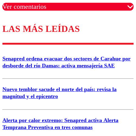
Ver comentarios
LAS MÁS LEÍDAS
Los comentarios son moderados para garantizar un
diálogo respetuoso.
Nombre
Senapred ordena evacuar dos sectores de Carahue por
Correo
desborde del río Damas: activa mensajería SAE
Nuevo temblor sacude el norte del país: revisa la
magnitud y el epicentro
Enviar comentario
Alerta por calor extremo: Senapred activa Alerta
Temprana Preventiva en tres comunas