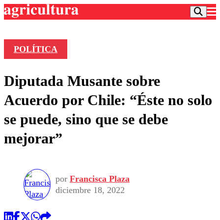
POLÍTICA
Podcast
Diputada Musante sobre
Frecuencias
Agricultura TV
Acuerdo por Chile: “Éste no solo
Deportes
se puede, sino que se debe
Entretención
Colo Colo
Noticias
mejorar”
Motor
Vida Social
Otros Deportes
Dato Practico
Publicaciones en medios
Seleccion Chilena
Economía
Opinión
Torneo Internacional
Internacional
por
Francisca Plaza
Programas
Torneo Nacional
Nacional
diciembre 18, 2022
Comercial
Universidad Católica
Política
Universidad de Chile
Sustentabilidad