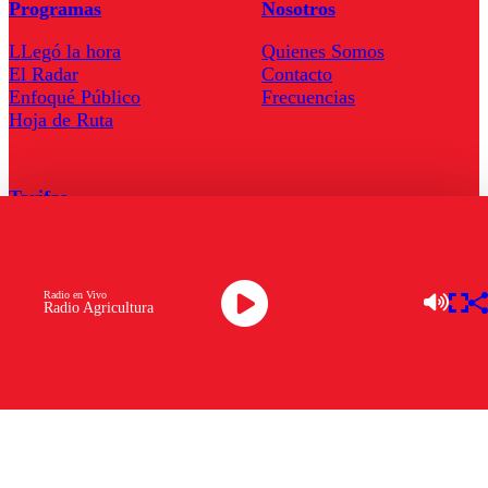
Programas
Nosotros
LLegó la hora
Quienes Somos
El Radar
Contacto
Enfoqué Público
Frecuencias
Hoja de Ruta
Tarifas
Comercial
Tarifas Servel Radio
Radio en Vivo
Radio Agricultura
Radio en Vivo
TV en Vivo
Descarga la APP