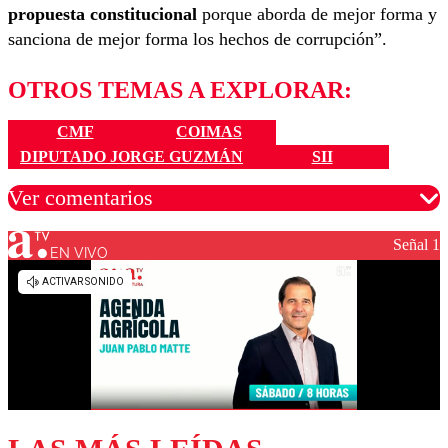
propuesta constitucional
porque aborda de mejor forma y
sanciona de mejor forma los hechos de corrupción”.
OTROS TEMAS A EXPLORAR:
CMF
COIMAS
DIPUTADO JORGE GUZMÁN
SII
Ver comentarios
Señal 1
EN VIVO
Los comentarios son moderados para garantizar un
diálogo respetuoso.
Nombre
Correo