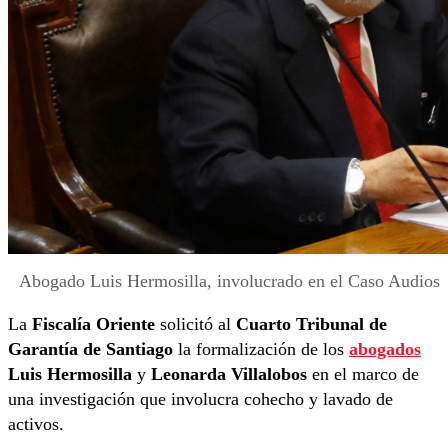
Abogado Luis Hermosilla, involucrado en el Caso Audios
La
Fiscalía Oriente
solicitó al
Cuarto Tribunal de
Garantía de Santiago
la formalización de los
abogados
Luis Hermosilla
y
Leonarda Villalobos
en el marco de
una investigación que involucra cohecho y lavado de
activos.