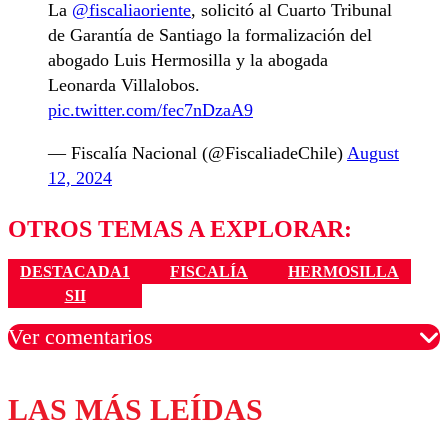
La
@fiscaliaoriente
, solicitó al Cuarto Tribunal
de Garantía de Santiago la formalización del
abogado Luis Hermosilla y la abogada
Leonarda Villalobos.
pic.twitter.com/fec7nDzaA9
— Fiscalía Nacional (@FiscaliadeChile)
August
12, 2024
OTROS TEMAS A EXPLORAR:
DESTACADA1
FISCALÍA
HERMOSILLA
SII
Ver comentarios
LAS MÁS LEÍDAS
Los comentarios son moderados para garantizar un
diálogo respetuoso.