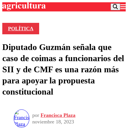
POLÍTICA
Podcast
Diputado Guzmán señala que
Frecuencias
Agricultura TV
caso de coimas a funcionarios del
Deportes
SII y de CMF es una razón más
Entretención
Colo Colo
Noticias
para apoyar la propuesta
Motor
Vida Social
Otros Deportes
Dato Practico
constitucional
Publicaciones en medios
Seleccion Chilena
Economía
Opinión
Torneo Internacional
Internacional
Programas
Torneo Nacional
Nacional
Comercial
por
Francisca Plaza
Universidad Católica
Política
noviembre 18, 2023
Universidad de Chile
Sustentabilidad