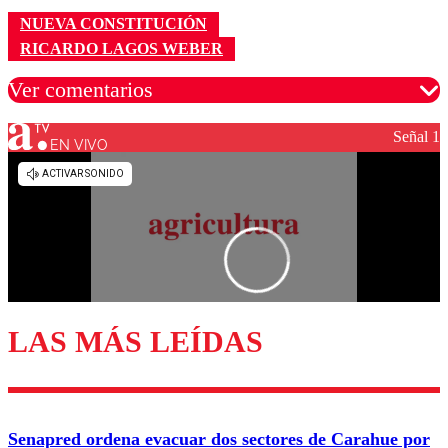
NUEVA CONSTITUCIÓN
RICARDO LAGOS WEBER
Ver comentarios
Señal 1
EN VIVO
Los comentarios son moderados para garantizar un
diálogo respetuoso.
Nombre
Correo
LAS MÁS LEÍDAS
Enviar comentario
Senapred ordena evacuar dos sectores de Carahue por