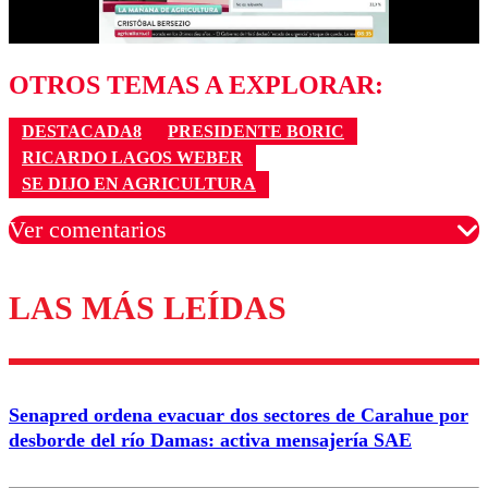
OTROS TEMAS A EXPLORAR:
DESTACADA8
PRESIDENTE BORIC
RICARDO LAGOS WEBER
SE DIJO EN AGRICULTURA
Ver comentarios
LAS MÁS LEÍDAS
Los comentarios son moderados para garantizar un
diálogo respetuoso.
Nombre
Senapred ordena evacuar dos sectores de Carahue por
Correo
desborde del río Damas: activa mensajería SAE