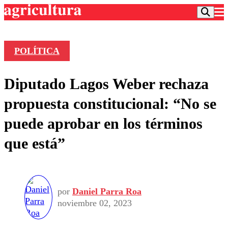
POLÍTICA
Podcast
Diputado Lagos Weber rechaza
Frecuencias
Agricultura TV
propuesta constitucional: “No se
Deportes
puede aprobar en los términos
Entretención
Colo Colo
Noticias
que está”
Motor
Vida Social
Otros Deportes
Dato Practico
Publicaciones en medios
Seleccion Chilena
Economía
Opinión
Torneo Internacional
Internacional
Programas
por
Daniel Parra Roa
Torneo Nacional
Nacional
Comercial
noviembre 02, 2023
Universidad Católica
Política
Universidad de Chile
Sustentabilidad