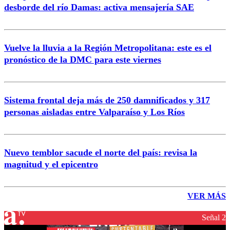
desborde del río Damas: activa mensajería SAE
Vuelve la lluvia a la Región Metropolitana: este es el
pronóstico de la DMC para este viernes
Sistema frontal deja más de 250 damnificados y 317
personas aisladas entre Valparaíso y Los Ríos
Nuevo temblor sacude el norte del país: revisa la
magnitud y el epicentro
VER MÁS
Señal 2