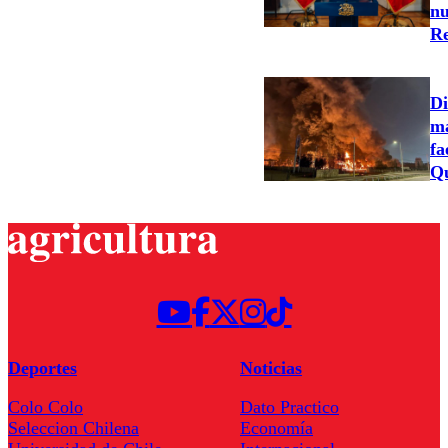
nu
Re
Di
ma
fa
Qu
Deportes
Noticias
Colo Colo
Dato Practico
Seleccion Chilena
Economía