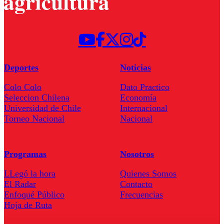
Deportes
Noticias
Colo Colo
Dato Practico
Seleccion Chilena
Economía
Universidad de Chile
Internacional
Torneo Nacional
Nacional
Programas
Nosotros
LLegó la hora
Quienes Somos
El Radar
Contacto
Enfoqué Público
Frecuencias
Hoja de Ruta