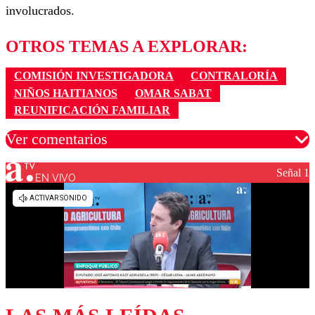
involucrados.
OTROS TEMAS A EXPLORAR:
COMISIÓN INVESTIGADORA
CONTRALORÍA
NIÑOS HAITIANOS
OMAR SABAT
REUNIFICACIÓN FAMILIAR
Ver comentarios
Señal 1
EN VIVO
Los comentarios son moderados para garantizar un
diálogo respetuoso.
Nombre
Correo