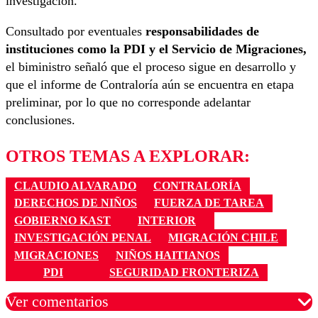
investigación.
Consultado por eventuales
responsabilidades de
instituciones como la PDI y el Servicio de Migraciones,
el biministro señaló que el proceso sigue en desarrollo y
que el informe de Contraloría aún se encuentra en etapa
preliminar, por lo que no corresponde adelantar
conclusiones.
OTROS TEMAS A EXPLORAR:
CLAUDIO ALVARADO
CONTRALORÍA
DERECHOS DE NIÑOS
FUERZA DE TAREA
GOBIERNO KAST
INTERIOR
INVESTIGACIÓN PENAL
MIGRACIÓN CHILE
MIGRACIONES
NIÑOS HAITIANOS
PDI
SEGURIDAD FRONTERIZA
Ver comentarios