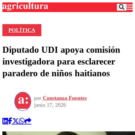
POLÍTICA
Podcast
Diputado UDI apoya comisión
Frecuencias
Agricultura TV
investigadora para esclarecer
Deportes
paradero de niños haitianos
Entretención
Colo Colo
Noticias
Motor
Vida Social
Otros Deportes
Dato Practico
Publicaciones en medios
por
Constanza Fuentes
Seleccion Chilena
Economía
Opinión
junio 17, 2026
Torneo Internacional
Internacional
Programas
Torneo Nacional
Nacional
Comercial
Universidad Católica
Política
Universidad de Chile
Sustentabilidad