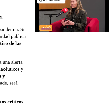
M
.
 pandemia. Si
midad pública
tiro de las
a una alerta
macéuticos y
s y
ade, será
os críticos