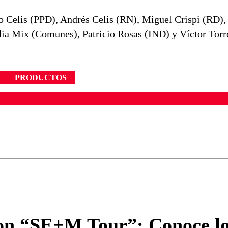
do Celis (PPD), Andrés Celis (RN), Miguel Crispi (RD),
ia Mix (Comunes), Patricio Rosas (IND) y Víctor Torr
PRODUCTOS
ados para garantizar un diálogo respetuoso.
Correo
Enviar c
con “SE+M Tour”: Conoce los