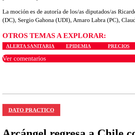
La moción es de autoría de los/as diputados/as Ricar
(DC), Sergio Gahona (UDI), Amaro Labra (PC), Claud
OTROS TEMAS A EXPLORAR:
ALERTA SANITARIA
EPIDEMIA
PRECIOS
Ver comentarios
Los comentarios son moder
Nombre
DATO PRACTICO
Arcángel regresa a Chile 