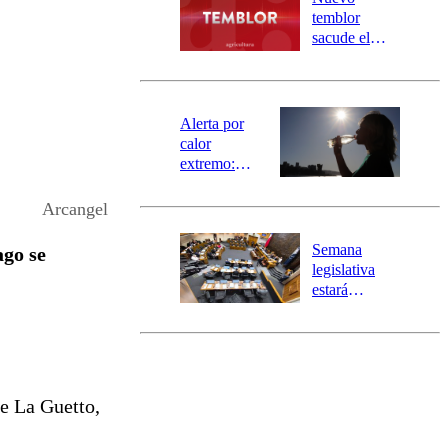
activa
temblor
mensajería
sacude el
SAE
norte del país:
revisa la
magnitud y el
epicentro
Alerta por
calor
extremo:
Senapred
activa Alerta
Arcangel
Temprana
Preventiva en
Semana
ago se
tres comunas
legislativa
estará
marcada por
el fin de la
tramitación
del proyecto
de
e La Guetto,
reconstrucción