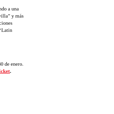
ndo a una
villa” y más
ciones
‘Latin
30 de enero.
icket
.