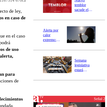
1167514 670ca
Nuevo
activa
temblor
mensajería
sacude el
cto de ley,
SAE
norte del país:
os en caso de
revisa la
magnitud y el
epicentro
Alerta por
calor
ue en el caso
extremo:
 podrá
Senapred
os de uso
activa Alerta
Temprana
alerta,
Preventiva en
Semana
tres comunas
legislativa
estará
van para
marcada por
el fin de la
nciones de
tramitación
del proyecto
de
lecimientos
reconstrucción
Señal 2
undada,