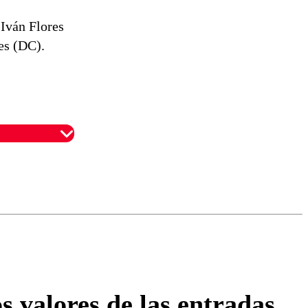
 Iván Flores
es (DC).
omentario
 valores de las entradas