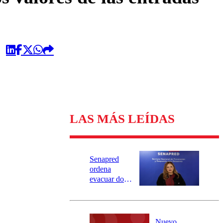
LAS MÁS LEÍDAS
Senapred
ordena
evacuar dos
sectores de
Carahue por
desborde del
río Damas:
Nuevo