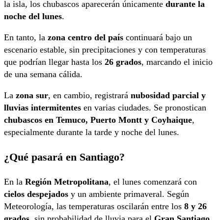
la isla, los chubascos aparecerán únicamente
durante la
noche del lunes
.
En tanto, la
zona centro del país
continuará bajo un
escenario estable, sin precipitaciones y con temperaturas
que podrían llegar hasta los
26 grados
, marcando el inicio
de una semana cálida.
La
zona sur
, en cambio, registrará
nubosidad parcial y
lluvias intermitentes
en varias ciudades. Se pronostican
chubascos en Temuco, Puerto Montt y Coyhaique
,
especialmente durante la tarde y noche del lunes.
¿Qué pasará en Santiago?
En la
Región Metropolitana
, el lunes comenzará con
cielos despejados
y un ambiente primaveral. Según
Meteorología, las temperaturas oscilarán entre los
8 y 26
grados
, sin probabilidad de lluvia para el
Gran Santiago
.