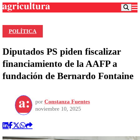
POLÍTICA
Podcast
Diputados PS piden fiscalizar
Frecuencias
Agricultura TV
financiamiento de la AAFP a
Deportes
fundación de Bernardo Fontaine
Entretención
Colo Colo
Noticias
Motor
Vida Social
Otros Deportes
Dato Practico
Publicaciones en medios
por
Constanza Fuentes
Seleccion Chilena
Economía
Opinión
noviembre 10, 2025
Torneo Internacional
Internacional
Programas
Torneo Nacional
Nacional
Comercial
Universidad Católica
Política
Universidad de Chile
Sustentabilidad