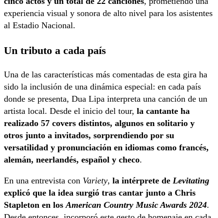
cinco actos y un total de 22 canciones
, prometiendo una
experiencia visual y sonora de alto nivel para los asistentes
al Estadio Nacional.
Un tributo a cada país
Una de las características más comentadas de esta gira ha
sido la inclusión de una dinámica especial: en cada país
donde se presenta, Dua Lipa interpreta una canción de un
artista local. Desde el inicio del tour,
la cantante ha
realizado 57 covers distintos, algunos en solitario y
otros junto a invitados, sorprendiendo por su
versatilidad y pronunciación en idiomas como francés,
alemán, neerlandés, español y checo
.
En una entrevista con
Variety
,
la intérprete de
Levitating
explicó que la idea surgió tras cantar junto a Chris
Stapleton en los
American Country Music Awards 2024
.
Desde entonces, incorporó este gesto de homenaje en cada