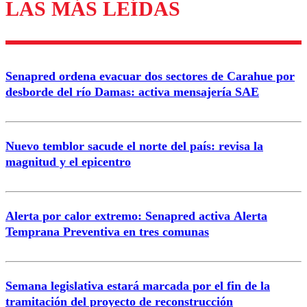
LAS MÁS LEÍDAS
Los comentarios son moderados para garantizar un
diálogo respetuoso.
Nombre
Senapred ordena evacuar dos sectores de Carahue por
Correo
desborde del río Damas: activa mensajería SAE
Nuevo temblor sacude el norte del país: revisa la
magnitud y el epicentro
Enviar comentario
Alerta por calor extremo: Senapred activa Alerta
Temprana Preventiva en tres comunas
Semana legislativa estará marcada por el fin de la
tramitación del proyecto de reconstrucción