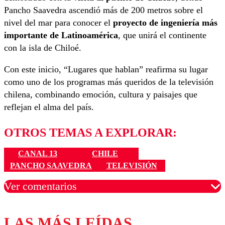
Pancho Saavedra ascendió más de 200 metros sobre el
nivel del mar para conocer el
proyecto de ingeniería más
importante de Latinoamérica
, que unirá el continente
con la isla de Chiloé.
Con este inicio, “Lugares que hablan” reafirma su lugar
como uno de los programas más queridos de la televisión
chilena, combinando emoción, cultura y paisajes que
reflejan el alma del país.
OTROS TEMAS A EXPLORAR:
CANAL 13
CHILE
PANCHO SAAVEDRA
TELEVISIÓN
Ver comentarios
LAS MÁS LEÍDAS
Los comentarios son moderados para garantizar un