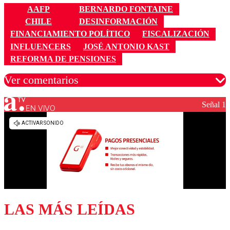
AAFP
BERNARDO FONTAINE
CHILE
DESINFORMACIÓN
FINANCIAMIENTO POLÍTICO
FISCALIZACIÓN
INFLUENCERS
JOSÉ ANTONIO KAST
REFORMA DE PENSIONES
Ver comentarios
Señal 1
EN VIVO
Los comentarios son moderados para garantizar un
diálogo respetuoso.
Nombre
Correo
LAS MÁS LEÍDAS