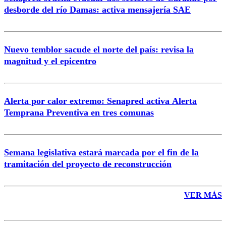
Correo
desborde del río Damas: activa mensajería SAE
Nuevo temblor sacude el norte del país: revisa la
magnitud y el epicentro
Enviar comentario
Alerta por calor extremo: Senapred activa Alerta
Temprana Preventiva en tres comunas
Semana legislativa estará marcada por el fin de la
tramitación del proyecto de reconstrucción
VER MÁS