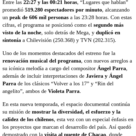
Entre las
22:27 y las 00:21 horas
, “Lugares que hablan”
promedió
519.280 espectadores por minuto
, alcanzando
un
peak de 606 mil personas
a las 23:28 horas. Con estas
cifras, el programa se posicionó como el
segundo más
visto de la noche
, solo detrás de Mega, y
duplicó en
sintonía
a Chilevisión (250.368) y TVN (202.315).
Uno de los momentos destacados del estreno fue la
renovación musical del programa
, con nuevos arreglos a
su icónica melodía a cargo del compositor
Ángel Parra
,
además de incluir interpretaciones de
Javiera y Ángel
Parra
de los clásicos “Volver a los 17” y “Rin del
angelito”, ambos de
Violeta Parra
.
En esta nueva temporada, el espacio documental continúa
su misión de
mostrar la diversidad, el esfuerzo y la
calidez de los chilenos
, esta vez con un especial énfasis en
los proyectos que marcan el desarrollo del país. Así quedó
demostrado con la
visita al puente de Chacao
, donde