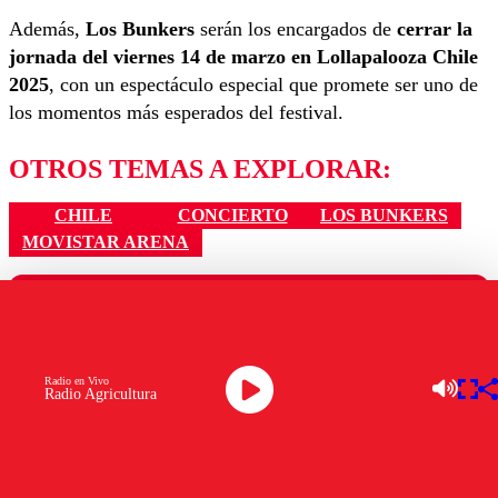
Además,
Los Bunkers
serán los encargados de
cerrar la
jornada del viernes 14 de marzo en Lollapalooza Chile
2025
, con un espectáculo especial que promete ser uno de
los momentos más esperados del festival.
OTROS TEMAS A EXPLORAR:
CHILE
CONCIERTO
LOS BUNKERS
MOVISTAR ARENA
Ver comentarios
LAS MÁS LEÍDAS
Los comentarios son moderados para garantizar un
diálogo respetuoso.
Radio en Vivo
Radio Agricultura
Nombre
Senapred ordena evacuar dos sectores de Carahue por
Correo