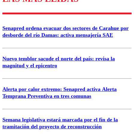
diálogo respetuoso.
Nombre
Senapred ordena evacuar dos sectores de Carahue por
Correo
desborde del río Damas: activa mensajería SAE
Nuevo temblor sacude el norte del país: revisa la
magnitud y el epicentro
Enviar comentario
Alerta por calor extremo: Senapred activa Alerta
Temprana Preventiva en tres comunas
Semana legislativa estará marcada por el fin de la
tramitación del proyecto de reconstrucción