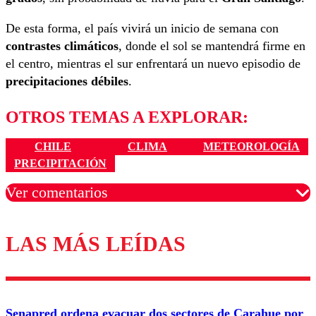
De esta forma, el país vivirá un inicio de semana con
contrastes climáticos
, donde el sol se mantendrá firme en
el centro, mientras el sur enfrentará un nuevo episodio de
precipitaciones débiles
.
OTROS TEMAS A EXPLORAR:
CHILE
CLIMA
METEOROLOGÍA
PRECIPITACIÓN
Ver comentarios
LAS MÁS LEÍDAS
Los comentarios son moderados para garantizar un
diálogo respetuoso.
Nombre
Senapred ordena evacuar dos sectores de Carahue por