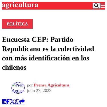
POLÍTICA
Podcast
Encuesta CEP: Partido
Frecuencias
Agricultura TV
Republicano es la colectividad
Deportes
con más identificación en los
Entretención
Colo Colo
Noticias
chilenos
Motor
Vida Social
Otros Deportes
Dato Practico
Publicaciones en medios
Seleccion Chilena
Economía
Opinión
Torneo Internacional
Internacional
por
Prensa Agricultura
Programas
julio 27, 2023
Torneo Nacional
Nacional
Comercial
Universidad Católica
Política
Universidad de Chile
Sustentabilidad