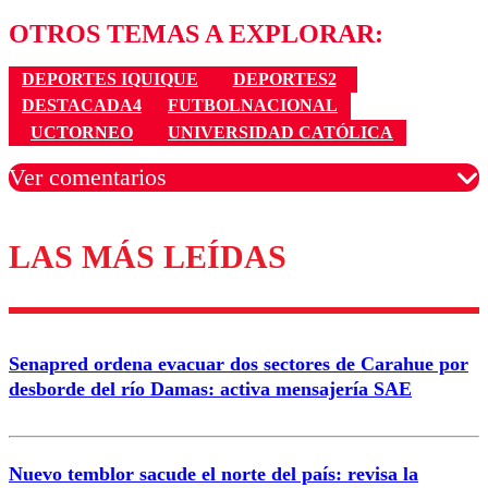
OTROS TEMAS A EXPLORAR:
DEPORTES IQUIQUE
DEPORTES2
DESTACADA4
FUTBOLNACIONAL
UCTORNEO
UNIVERSIDAD CATÓLICA
Ver comentarios
LAS MÁS LEÍDAS
Los comentarios son moderados para garantizar un
diálogo respetuoso.
Nombre
Senapred ordena evacuar dos sectores de Carahue por
Correo
desborde del río Damas: activa mensajería SAE
Nuevo temblor sacude el norte del país: revisa la