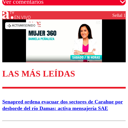
Ver comentarios
Señal 1
EN VIVO
Los comentarios son moderados para garantizar un
diálogo respetuoso.
Nombre
Correo
LAS MÁS LEÍDAS
Enviar comentario
Senapred ordena evacuar dos sectores de Carahue por
desborde del río Damas: activa mensajería SAE