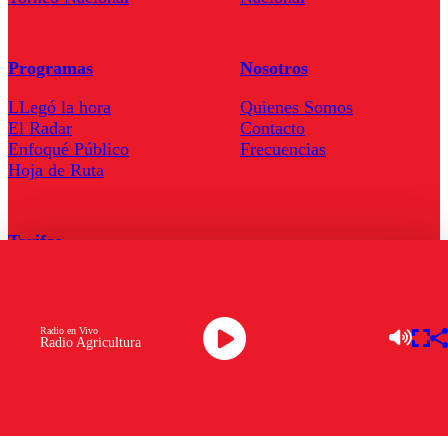
Programas
Nosotros
LLegó la hora
Quienes Somos
El Radar
Contacto
Enfoqué Público
Frecuencias
Hoja de Ruta
Tarifas
Comercial
Tarifas Servel Radio
Radio en Vivo
Radio Agricultura
Radio en Vivo
TV en Vivo
Descarga la APP