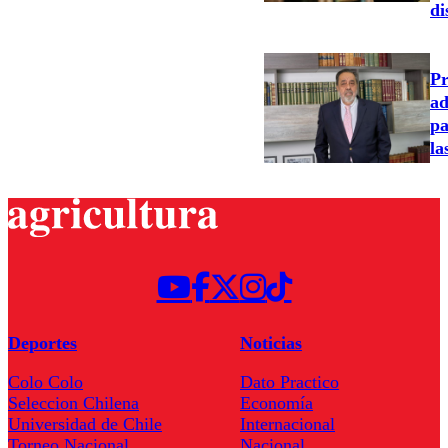
di
Pr
ad
pa
la
Deportes
Noticias
Colo Colo
Dato Practico
Seleccion Chilena
Economía
Universidad de Chile
Internacional
Torneo Nacional
Nacional