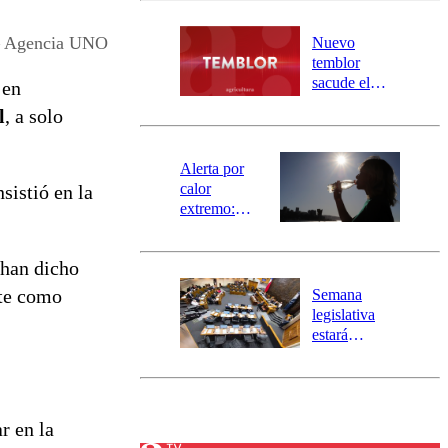
desborde del
río Damas:
 – Agencia UNO
Nuevo
activa
temblor
mensajería
sacude el
 en
SAE
norte del país:
l
, a solo
revisa la
magnitud y el
epicentro
Alerta por
calor
sistió en la
extremo:
Senapred
activa Alerta
 han dicho
Temprana
Preventiva en
nte como
Semana
tres comunas
legislativa
estará
marcada por
el fin de la
tramitación
del proyecto
r en la
de