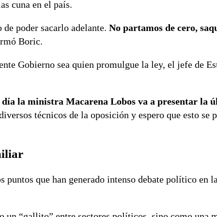
as cuna en el país.
 de poder sacarlo adelante.
No partamos de cero, saq
rmó Boric.
nte Gobierno sea quien promulgue la ley, el jefe de Est
y día la ministra Macarena Lobos va a presentar la ú
versos técnicos de la oposición y espero que esto se 
iliar
s puntos que han generado intenso debate político en l
o un “gallito” entre sectores políticos, sino como una 