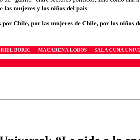
de
las mujeres y los niños del país
.
s por Chile, por las mujeres de Chile, por los niños d
RIEL BORIC
MACARENA LOBOS
SALA CUNA UNIV
ados para garantizar un diálogo respetuoso.
Correo
Enviar c