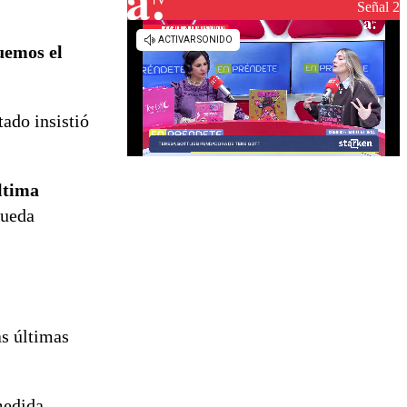
reconstrucción
Señal 2
uemos el
ado insistió
ltima
pueda
as últimas
medida