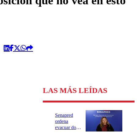
osición que no vea en esto
LAS MÁS LEÍDAS
Senapred
ordena
evacuar dos
sectores de