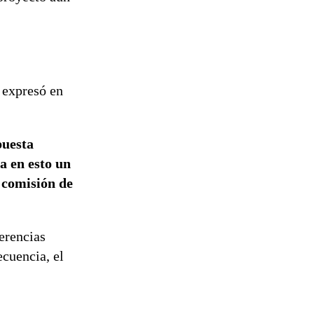
reconstrucción
n expresó en
puesta
a en esto un
a comisión de
erencias
ecuencia, el