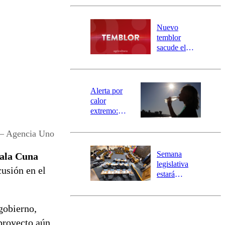
Carahue por
desborde del
río Damas:
Nuevo
activa
temblor
mensajería
sacude el
SAE
norte del país:
revisa la
magnitud y el
epicentro
Alerta por
calor
extremo:
Senapred
activa Alerta
 – Agencia Uno
Temprana
Preventiva en
Semana
ala Cuna
tres comunas
legislativa
cusión en el
estará
marcada por
el fin de la
tramitación
gobierno,
del proyecto
 proyecto aún
de