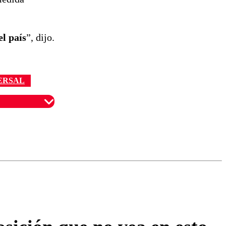
el país
”, dijo.
ERSAL
omentario