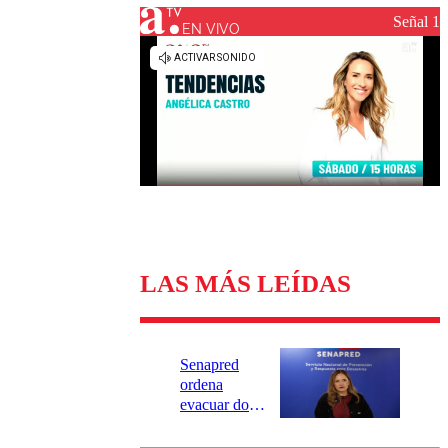
Universidad Católica
Política
Señal 1
Universidad de Chile
Sustentabilidad
EN VIVO
LAS MÁS LEÍDAS
Senapred
ordena
evacuar dos
sectores de
Carahue por