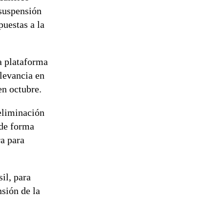
 suspensión
uestas a la
a plataforma
elevancia en
en octubre.
 eliminación
 de forma
ra para
il, para
nsión de la