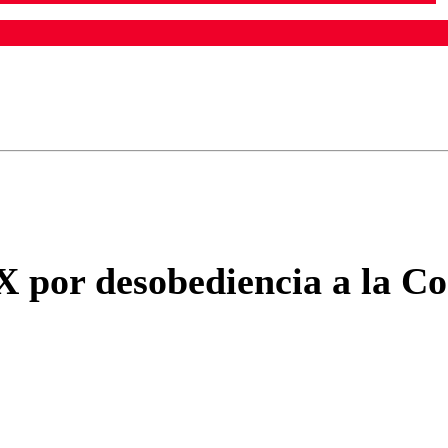
ados para garantizar un diálogo respetuoso.
Correo
Enviar c
 X por desobediencia a la 