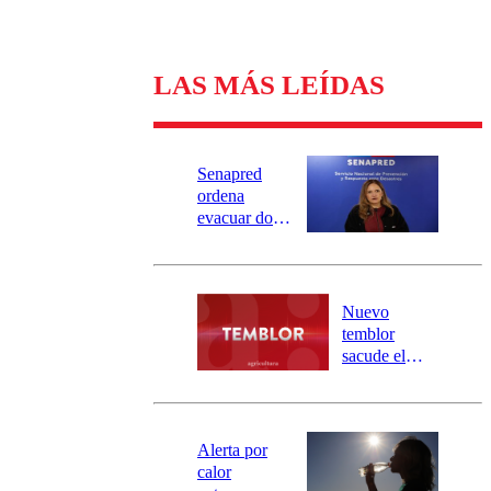
LAS MÁS LEÍDAS
Senapred
ordena
evacuar dos
sectores de
Carahue por
desborde del
río Damas:
Nuevo
activa
temblor
mensajería
sacude el
SAE
norte del país:
revisa la
magnitud y el
epicentro
Alerta por
calor