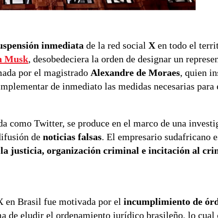
uspensión inmediata
de la red social
X
en todo el terri
n Musk
, desobedeciera la orden de designar un represen
omada por el magistrado
Alexandre de Moraes
, quien in
 implementar de inmediato las medidas necesarias para e
da como Twitter, se produce en el marco de una investi
difusión de
noticias falsas
. El empresario sudafricano e
 la justicia, organización criminal e incitación al cr
X en Brasil fue motivada por el
incumplimiento de ór
ma de eludir el ordenamiento jurídico brasileño, lo cual 