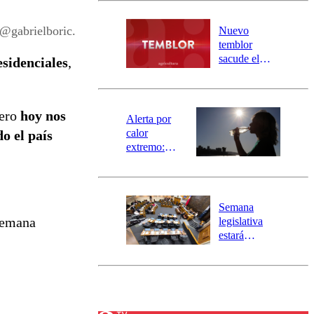
desborde del
río Damas:
 @gabrielboric.
Nuevo
activa
temblor
mensajería
sacude el
esidenciales
,
SAE
norte del país:
revisa la
magnitud y el
pero
hoy nos
epicentro
Alerta por
calor
o el país
extremo:
Senapred
activa Alerta
Temprana
Preventiva en
Semana
tres comunas
 semana
legislativa
estará
marcada por
el fin de la
tramitación
del proyecto
de