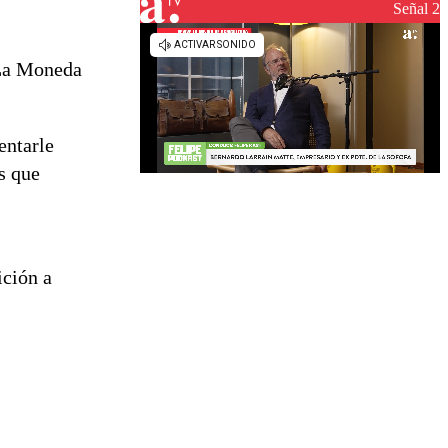
reconstrucción
Señal 2
 La Moneda
entarle
s que
ición a