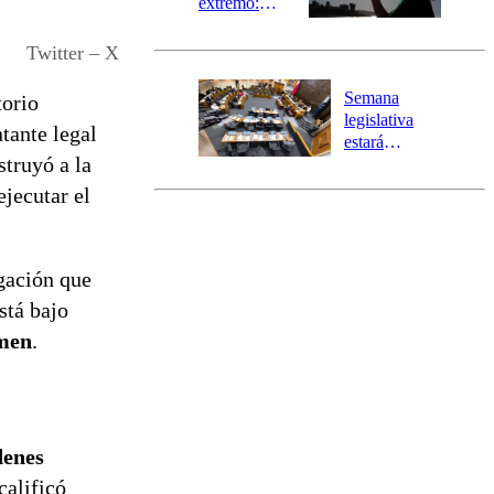
extremo:
Senapred
activa Alerta
Twitter – X
Temprana
Preventiva en
Semana
torio
tres comunas
legislativa
tante legal
estará
struyó a la
marcada por
el fin de la
jecutar el
tramitación
del proyecto
de
reconstrucción
gación que
stá bajo
imen
.
denes
calificó