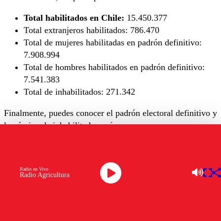
Total habilitados en Chile:
15.450.377
Total extranjeros habilitados:
786.470
Total de mujeres habilitadas en padrón definitivo:
7.908.994
Total de hombres habilitados en padrón definitivo:
7.541.383
Total de inhabilitados:
271.342
Finalmente, puedes conocer el padrón electoral definitivo y
la nómina de inhabilitados
acá
.
🗳️Servel publicó el padrón electoral definitivo
y la nómina de inhabilitados para las elecciones
Radio en Vivo
del sábado 26 y domingo 27 de octubre.
Radio Agricultura
Conoce los detalles aquí 👉
https://t.co/6fHgOLSkiL
pic.twitter.com/FgtElUvsVC