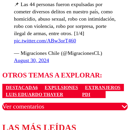
📌 Las 44 personas fueron expulsadas por
cometer diversos delitos en nuestro país, como
homicidio, abuso sexual, robo con intimidación,
robo con violencia, robo por sorpresa, porte
ilegal de armas, entre otros. [1/4]
pic.twitter.com/ABw3orT460
— Migraciones Chile (@MigracionesCL)
August 30, 2024
OTROS TEMAS A EXPLORAR:
DESTACADA6
EXPULSIONES
EXTRANJEROS
LUIS EDUARDO THAYER
PDI
Ver comentarios
LAS MÁS LEÍDAS
Los comentarios son moderados para garantizar un