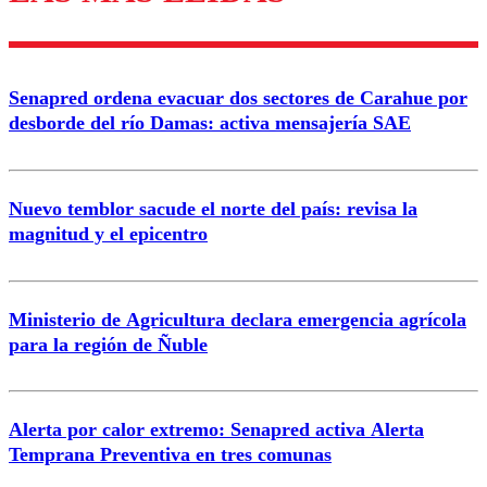
diálogo respetuoso.
Nombre
Senapred ordena evacuar dos sectores de Carahue por
Correo
desborde del río Damas: activa mensajería SAE
Nuevo temblor sacude el norte del país: revisa la
magnitud y el epicentro
Enviar comentario
Ministerio de Agricultura declara emergencia agrícola
para la región de Ñuble
Alerta por calor extremo: Senapred activa Alerta
Temprana Preventiva en tres comunas