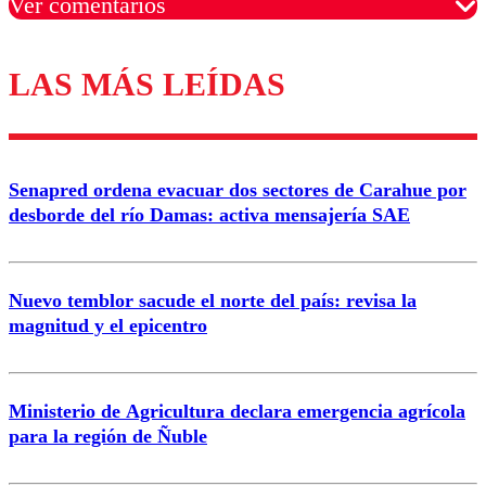
Ver comentarios
LAS MÁS LEÍDAS
Los comentarios son moderados para garantizar un
diálogo respetuoso.
Nombre
Senapred ordena evacuar dos sectores de Carahue por
Correo
desborde del río Damas: activa mensajería SAE
Nuevo temblor sacude el norte del país: revisa la
magnitud y el epicentro
Enviar comentario
Ministerio de Agricultura declara emergencia agrícola
para la región de Ñuble