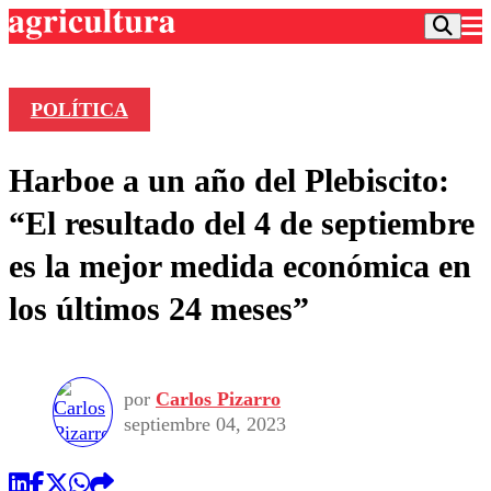
POLÍTICA
Podcast
Harboe a un año del Plebiscito:
Frecuencias
Agricultura TV
“El resultado del 4 de septiembre
Deportes
es la mejor medida económica en
Entretención
Colo Colo
Noticias
los últimos 24 meses”
Motor
Vida Social
Otros Deportes
Dato Practico
Publicaciones en medios
Seleccion Chilena
Economía
Opinión
Torneo Internacional
Internacional
por
Carlos Pizarro
Programas
Torneo Nacional
Nacional
septiembre 04, 2023
Comercial
Universidad Católica
Política
Universidad de Chile
Sustentabilidad