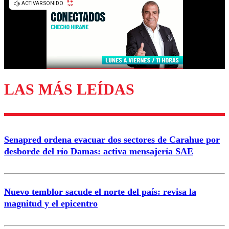
diálogo respetuoso.
Nombre
Correo
LAS MÁS LEÍDAS
Enviar comentario
Senapred ordena evacuar dos sectores de Carahue por
desborde del río Damas: activa mensajería SAE
Nuevo temblor sacude el norte del país: revisa la
magnitud y el epicentro