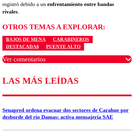
registró debido a un
enfrentamiento entre bandas
rivales
.
OTROS TEMAS A EXPLORAR:
BAJOS DE MENA
CARABINEROS
DESTACADA6
PUENTE ALTO
Ver comentarios
LAS MÁS LEÍDAS
Los comentarios son moderados para garantizar un
diálogo respetuoso.
Nombre
Senapred ordena evacuar dos sectores de Carahue por
Correo
desborde del río Damas: activa mensajería SAE