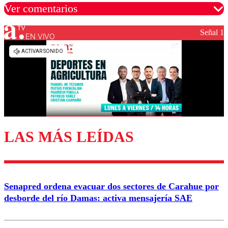
Ver comentarios
Señal 1
EN VIVO
Los comentarios son moderados para garantizar un
diálogo respetuoso.
Nombre
Correo
LAS MÁS LEÍDAS
Enviar comentario
Senapred ordena evacuar dos sectores de Carahue por
desborde del río Damas: activa mensajería SAE