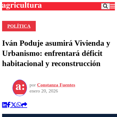
POLÍTICA
Podcast
Iván Poduje asumirá Vivienda y
Frecuencias
Agricultura TV
Urbanismo: enfrentará déficit
Deportes
habitacional y reconstrucción
Entretención
Colo Colo
Noticias
Motor
Vida Social
Otros Deportes
Dato Practico
Publicaciones en medios
por
Constanza Fuentes
Seleccion Chilena
Economía
Opinión
enero 20, 2026
Torneo Internacional
Internacional
Programas
Torneo Nacional
Nacional
Comercial
Universidad Católica
Política
Universidad de Chile
Sustentabilidad