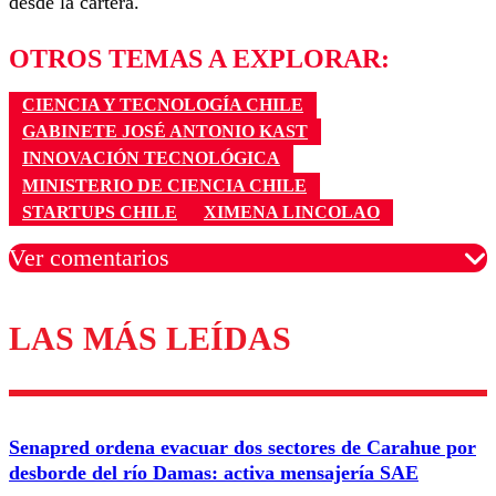
desde la cartera.
OTROS TEMAS A EXPLORAR:
CIENCIA Y TECNOLOGÍA CHILE
GABINETE JOSÉ ANTONIO KAST
INNOVACIÓN TECNOLÓGICA
MINISTERIO DE CIENCIA CHILE
STARTUPS CHILE
XIMENA LINCOLAO
Ver comentarios
LAS MÁS LEÍDAS
Los comentarios son moderados para garantizar un
diálogo respetuoso.
Nombre
Senapred ordena evacuar dos sectores de Carahue por
Correo
desborde del río Damas: activa mensajería SAE