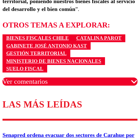
territorial, poniendo nuestros bienes fiscales al servicio
del desarrollo y el bien común
”.
OTROS TEMAS A EXPLORAR:
BIENES FISCALES CHILE
CATALINA PAROT
GABINETE JOSÉ ANTONIO KAST
GESTIÓN TERRITORIAL
MINISTERIO DE BIENES NACIONALES
SUELO FISCAL
Ver comentarios
LAS MÁS LEÍDAS
Los comentarios son moderados para garantizar un
diálogo respetuoso.
Nombre
Senapred ordena evacuar dos sectores de Carahue por
Correo