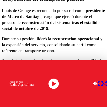
Louis de Grange es reconocido por su rol como
presidente
de Metro de Santiago
, cargo que ejerció durante el
proceso de
reconstrucción del sistema tras el estallido
social de octubre de 2019
.
Durante su gestión, lideró la
recuperación operacional
y
la expansión del servicio, consolidando su perfil como
referente en transporte urbano.
Su trabajo ha estado orientado a
promover la movilidad
eficiente
, la infraestructura pública y el transporte como
herramienta de
equidad urbana
.
Radio en Vivo
Desafíos en Transportes
Radio Agricultura
Uno de los ejes centrales de su gestión será
fortalecer la
infraestructura de transporte
, tanto en áreas