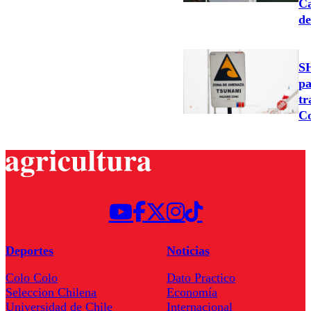
Ca
de
SH
pa
tr
C
Deportes
Noticias
Colo Colo
Dato Practico
Seleccion Chilena
Economía
Universidad de Chile
Internacional