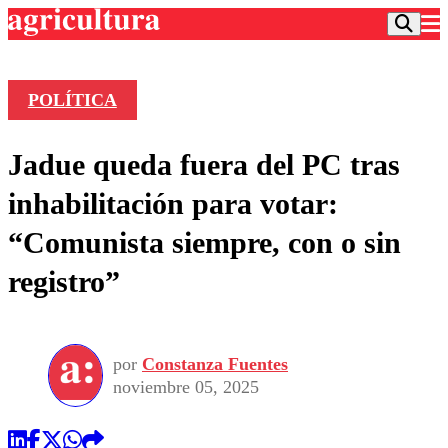
POLÍTICA
Podcast
Jadue queda fuera del PC tras
Frecuencias
Agricultura TV
inhabilitación para votar:
Deportes
“Comunista siempre, con o sin
Entretención
Colo Colo
Noticias
registro”
Motor
Vida Social
Otros Deportes
Dato Practico
Publicaciones en medios
Seleccion Chilena
Economía
Opinión
Torneo Internacional
Internacional
por
Constanza Fuentes
Programas
Torneo Nacional
Nacional
noviembre 05, 2025
Comercial
Universidad Católica
Política
Universidad de Chile
Sustentabilidad