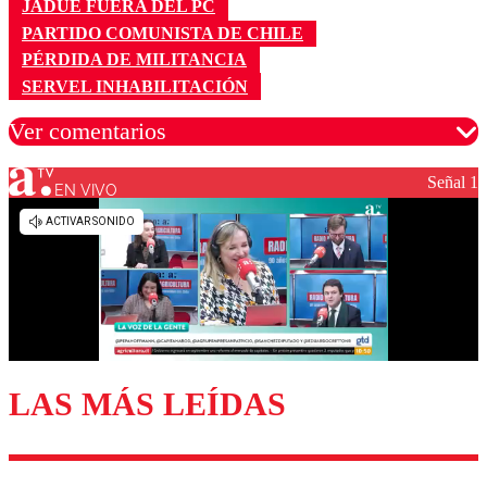
JADUE FUERA DEL PC
PARTIDO COMUNISTA DE CHILE
PÉRDIDA DE MILITANCIA
SERVEL INHABILITACIÓN
Ver comentarios
Señal 1
EN VIVO
Los comentarios son moderados para garantizar un
diálogo respetuoso.
Nombre
Correo
LAS MÁS LEÍDAS
Enviar comentario