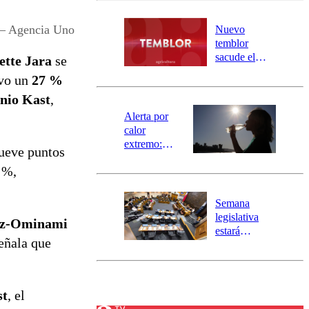
desborde del
río Damas:
 – Agencia Uno
Nuevo
activa
temblor
mensajería
sacude el
ette Jara
se
SAE
norte del país:
uvo un
27 %
revisa la
nio Kast
,
magnitud y el
epicentro
Alerta por
calor
extremo:
nueve puntos
Senapred
 %,
activa Alerta
Temprana
Preventiva en
Semana
tres comunas
legislativa
ez-Ominami
estará
eñala que
marcada por
el fin de la
tramitación
del proyecto
st
, el
de