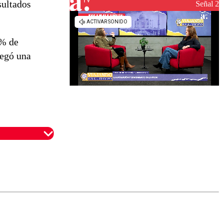
sultados
reconstrucción
Señal 2
 % de
regó una