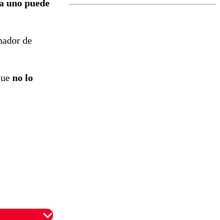
a uno puede
el fin de la
tramitación
del proyecto
de
nador de
reconstrucción
que
no lo