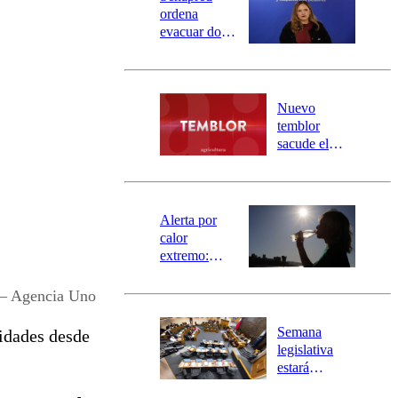
ordena
evacuar dos
sectores de
Carahue por
desborde del
río Damas:
Nuevo
activa
temblor
mensajería
sacude el
SAE
norte del país:
revisa la
magnitud y el
epicentro
Alerta por
calor
extremo:
Senapred
activa Alerta
 – Agencia Uno
Temprana
Preventiva en
Semana
lidades desde
tres comunas
legislativa
estará
marcada por