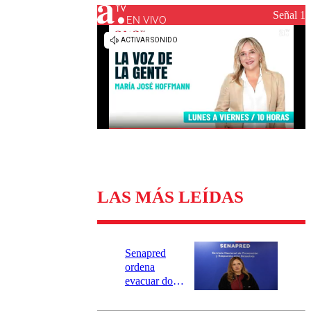
Universidad Católica
Política
Señal 1
Universidad de Chile
Sustentabilidad
EN VIVO
LAS MÁS LEÍDAS
Senapred
ordena
evacuar dos
sectores de
Carahue por