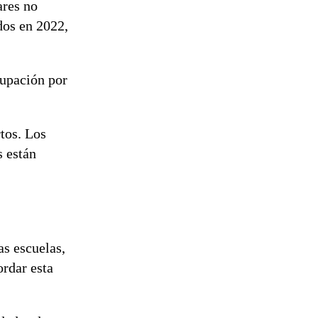
tramitación
ares no
del proyecto
dos en 2022,
de
reconstrucción
cupación por
tos. Los
s están
as escuelas,
ordar esta