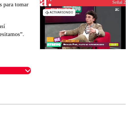
reconstrucción
Señal 2
es para tomar
así
esitamos”.