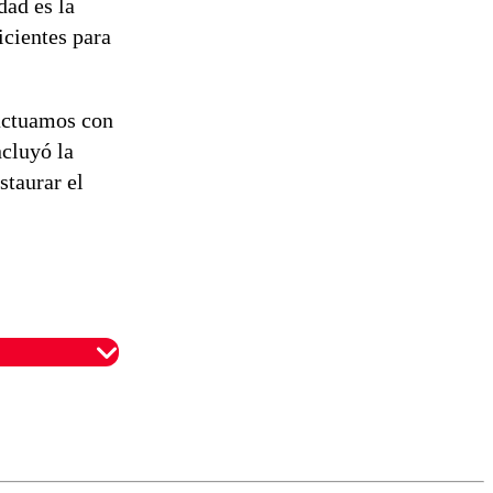
dad es la
icientes para
 actuamos con
ncluyó la
staurar el