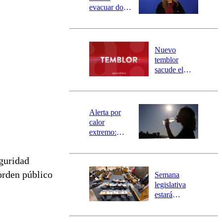
evacuar dos
sectores de
Carahue por
desborde del
río Damas:
Nuevo
activa
temblor
mensajería
sacude el
SAE
norte del país:
revisa la
magnitud y el
epicentro
Alerta por
calor
extremo:
Senapred
activa Alerta
eguridad
Temprana
Preventiva en
orden público
Semana
tres comunas
legislativa
estará
marcada por
el fin de la