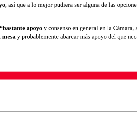
yo
, así que a lo mejor pudiera ser alguna de las opcion
 “bastante apoyo
y consenso en general en la Cámara, 
a mesa
y probablemente abarcar más apoyo del que nec
ados para garantizar un diálogo respetuoso.
Correo