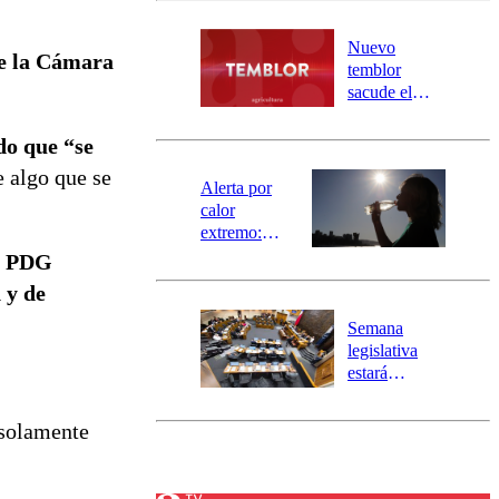
desborde del
río Damas:
Nuevo
e la Cámara
activa
temblor
mensajería
sacude el
SAE
norte del país:
revisa la
do que “se
magnitud y el
e algo que se
epicentro
Alerta por
calor
extremo:
Senapred
l PDG
activa Alerta
 y de
Temprana
Preventiva en
Semana
tres comunas
legislativa
estará
marcada por
el fin de la
 solamente
tramitación
del proyecto
de