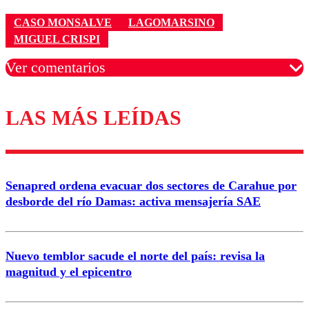
CASO MONSALVE
LAGOMARSINO
MIGUEL CRISPI
Ver comentarios
LAS MÁS LEÍDAS
Los comentarios son moderados para garantizar un
diálogo respetuoso.
Nombre
Senapred ordena evacuar dos sectores de Carahue por
Correo
desborde del río Damas: activa mensajería SAE
Nuevo temblor sacude el norte del país: revisa la
magnitud y el epicentro
Enviar comentario