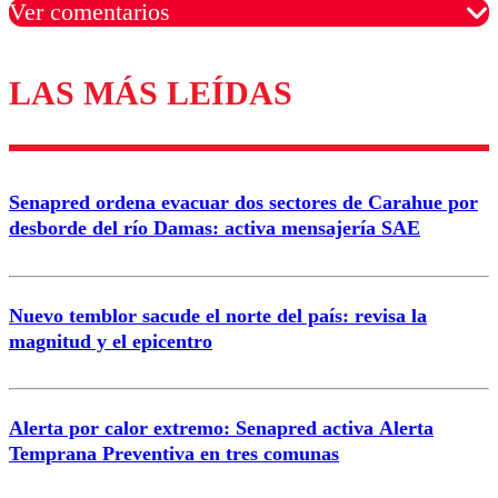
Ver comentarios
LAS MÁS LEÍDAS
Los comentarios son moderados para garantizar un
diálogo respetuoso.
Nombre
Senapred ordena evacuar dos sectores de Carahue por
Correo
desborde del río Damas: activa mensajería SAE
Nuevo temblor sacude el norte del país: revisa la
magnitud y el epicentro
Enviar comentario
Alerta por calor extremo: Senapred activa Alerta
Temprana Preventiva en tres comunas