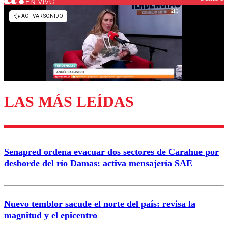
EN VIVO
Los comentarios son moderados para garantizar un
diálogo respetuoso.
Nombre
Correo
LAS MÁS LEÍDAS
Enviar comentario
Senapred ordena evacuar dos sectores de Carahue por
desborde del río Damas: activa mensajería SAE
Nuevo temblor sacude el norte del país: revisa la
magnitud y el epicentro