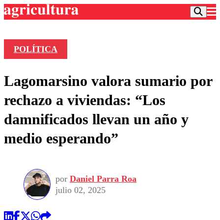
POLÍTICA
Podcast
Lagomarsino valora sumario por
Frecuencias
Agricultura TV
rechazo a viviendas: “Los
Deportes
damnificados llevan un año y
Entretención
Colo Colo
Noticias
medio esperando”
Motor
Vida Social
Otros Deportes
Dato Practico
Publicaciones en medios
Seleccion Chilena
Economía
Opinión
Torneo Internacional
Internacional
por
Daniel Parra Roa
Programas
Torneo Nacional
Nacional
julio 02, 2025
Comercial
Universidad Católica
Política
Universidad de Chile
Sustentabilidad