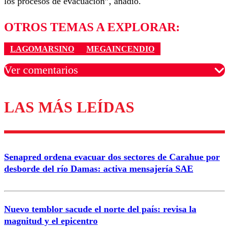
los procesos de evacuación”, añadió.
OTROS TEMAS A EXPLORAR:
LAGOMARSINO
MEGAINCENDIO
Ver comentarios
LAS MÁS LEÍDAS
Los comentarios son moderados para garantizar un
diálogo respetuoso.
Nombre
Senapred ordena evacuar dos sectores de Carahue por
Correo
desborde del río Damas: activa mensajería SAE
Nuevo temblor sacude el norte del país: revisa la
magnitud y el epicentro
Enviar comentario