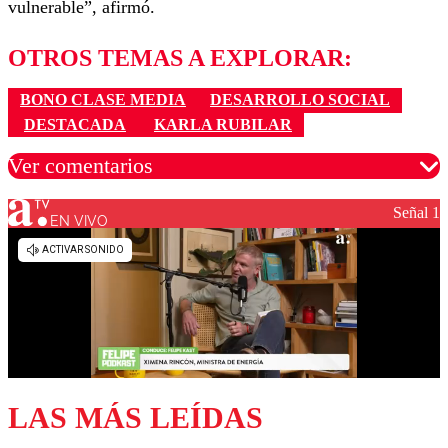
vulnerable”, afirmó.
OTROS TEMAS A EXPLORAR:
BONO CLASE MEDIA
DESARROLLO SOCIAL
DESTACADA
KARLA RUBILAR
Ver comentarios
Señal 1
EN VIVO
Los comentarios son moderados para garantizar un
diálogo respetuoso.
Nombre
Correo
LAS MÁS LEÍDAS