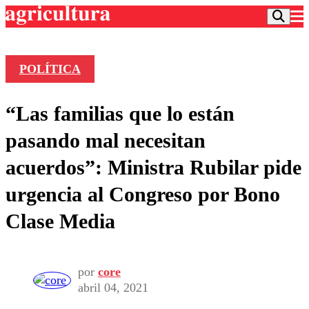
POLÍTICA
Podcast
“Las familias que lo están
Frecuencias
Agricultura TV
pasando mal necesitan
Deportes
acuerdos”: Ministra Rubilar pide
Entretención
Colo Colo
Noticias
urgencia al Congreso por Bono
Motor
Vida Social
Otros Deportes
Dato Practico
Clase Media
Publicaciones en medios
Seleccion Chilena
Economía
Opinión
Torneo Internacional
Internacional
Programas
Torneo Nacional
Nacional
Comercial
por
core
Universidad Católica
Política
abril 04, 2021
Universidad de Chile
Sustentabilidad