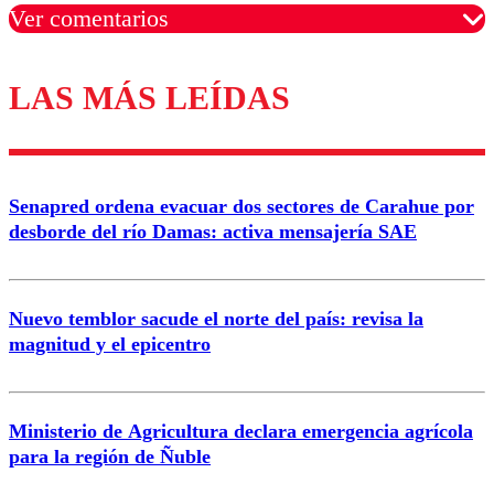
Ver comentarios
LAS MÁS LEÍDAS
Los comentarios son moderados para garantizar un
diálogo respetuoso.
Nombre
Senapred ordena evacuar dos sectores de Carahue por
Correo
desborde del río Damas: activa mensajería SAE
Nuevo temblor sacude el norte del país: revisa la
magnitud y el epicentro
Enviar comentario
Ministerio de Agricultura declara emergencia agrícola
para la región de Ñuble