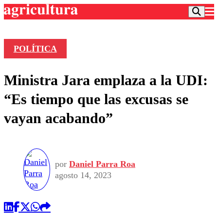
POLÍTICA
Podcast
Ministra Jara emplaza a la UDI:
Frecuencias
Agricultura TV
“Es tiempo que las excusas se
Deportes
vayan acabando”
Entretención
Colo Colo
Noticias
Motor
Vida Social
Otros Deportes
Dato Practico
Publicaciones en medios
Seleccion Chilena
Economía
por
Daniel Parra Roa
Opinión
Torneo Internacional
Internacional
agosto 14, 2023
Programas
Torneo Nacional
Nacional
Comercial
Universidad Católica
Política
Universidad de Chile
Sustentabilidad