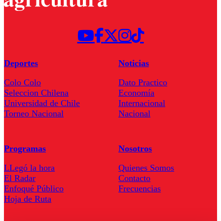
Deportes
Noticias
Colo Colo
Dato Practico
Seleccion Chilena
Economía
Universidad de Chile
Internacional
Torneo Nacional
Nacional
Programas
Nosotros
LLegó la hora
Quienes Somos
El Radar
Contacto
Enfoqué Público
Frecuencias
Hoja de Ruta