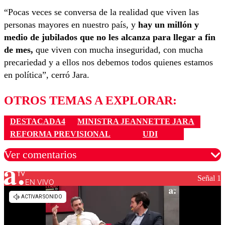
“Pocas veces se conversa de la realidad que viven las
personas mayores en nuestro país, y
hay un millón y
medio de jubilados que no les alcanza para llegar a fin
de mes,
que viven con mucha inseguridad, con mucha
precariedad y a ellos nos debemos todos quienes estamos
en política”, cerró Jara.
OTROS TEMAS A EXPLORAR:
DESTACADA4
MINISTRA JEANNETTE JARA
REFORMA PREVISIONAL
UDI
Ver comentarios
Señal 1
EN VIVO
Los comentarios son moderados para garantizar un
diálogo respetuoso.
Nombre