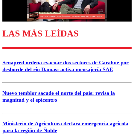
Correo
LAS MÁS LEÍDAS
Enviar comentario
Senapred ordena evacuar dos sectores de Carahue por
desborde del río Damas: activa mensajería SAE
Nuevo temblor sacude el norte del país: revisa la
magnitud y el epicentro
Ministerio de Agricultura declara emergencia agrícola
para la región de Ñuble