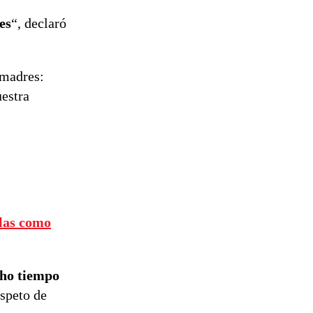
reconstrucción
es
“, declaró
 madres:
estra
olas como
cho tiempo
espeto de