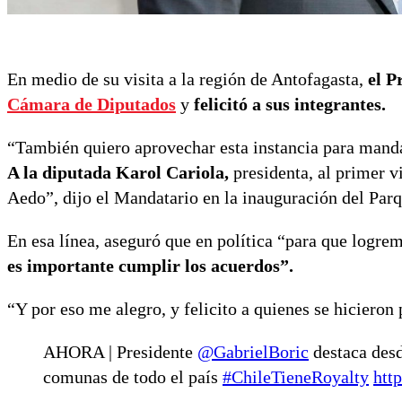
En medio de su visita a la región de Antofagasta,
el P
Cámara de Diputados
y
felicitó a sus integrantes.
“También quiero aprovechar esta instancia para mand
A la diputada Karol Cariola,
presidenta, al primer v
Aedo”, dijo el Mandatario en la inauguración del Par
En esa línea, aseguró que en política “para que logre
es importante cumplir los acuerdos”.
“Y por eso me alegro, y felicito a quienes se hicieron 
AHORA | Presidente
@GabrielBoric
destaca desd
comunas de todo el país
#ChileTieneRoyalty
htt