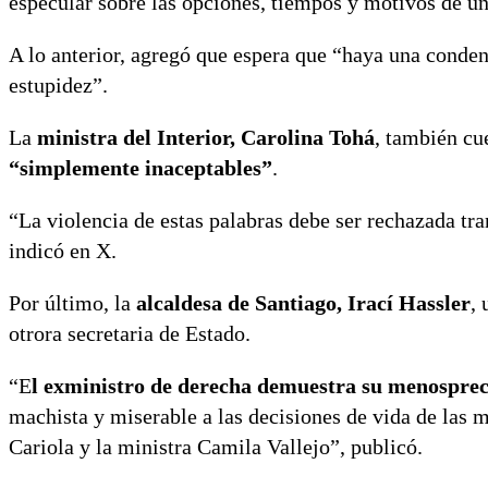
especular sobre las opciones, tiempos y motivos de u
A lo anterior, agregó que espera que “haya una condena
estupidez”.
La
ministra del Interior, Carolina Tohá
, también cu
“simplemente inaceptables”
.
“La violencia de estas palabras debe ser rechazada tr
indicó en X.
Por último, la
alcaldesa de Santiago, Irací Hassler
, 
otrora secretaria de Estado.
“E
l exministro de derecha demuestra su menospreci
machista y miserable a las decisiones de vida de las m
Cariola y la ministra Camila Vallejo”, publicó.