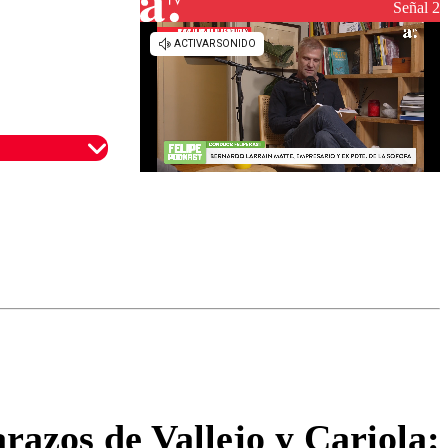
reconstrucción
Señal 2
omentario
razos de Vallejo y Cariola: