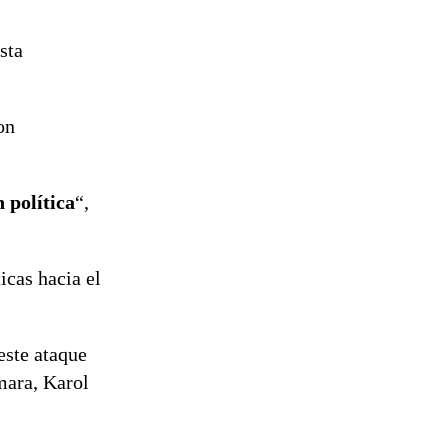
sta
on
 política
“,
ticas hacia el
este ataque
ámara, Karol