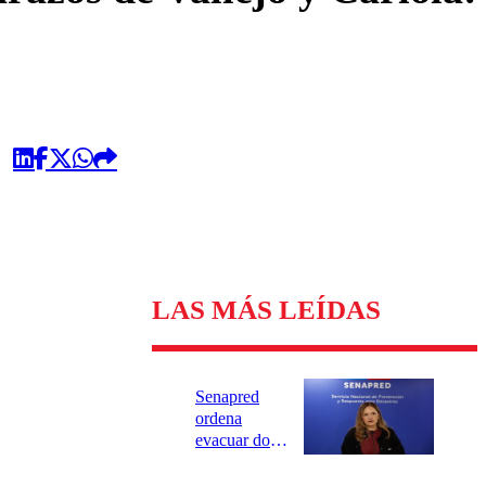
LAS MÁS LEÍDAS
Senapred
ordena
evacuar dos
sectores de
Carahue por