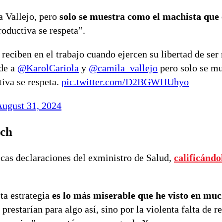
a Vallejo, pero
solo se muestra como el machista que 
oductiva se respeta”.
reciben en el trabajo cuando ejercen su libertad de ser
nde a
@KarolCariola
y
@camila_vallejo
pero solo se mu
iva se respeta.
pic.twitter.com/D2BGWHUhyo
ugust 31, 2024
ich
cas declaraciones del exministro de Salud,
calificánd
ta estrategia
es lo más miserable que he visto en mu
restarían para algo así, sino por la violenta falta de r