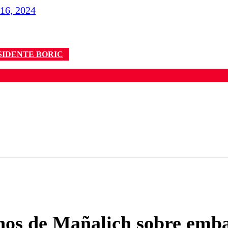
 16, 2024
SIDENTE BORIC
ados para garantizar un diálogo respetuoso.
Correo
Enviar c
hos de Mañalich sobre emba