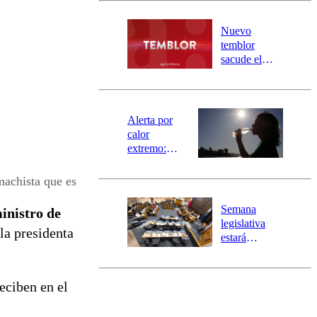
desborde del
río Damas:
Nuevo
activa
temblor
mensajería
sacude el
SAE
norte del país:
revisa la
magnitud y el
epicentro
Alerta por
calor
extremo:
Senapred
activa Alerta
machista que es
Temprana
Preventiva en
Semana
inistro de
tres comunas
legislativa
la presidenta
estará
marcada por
el fin de la
tramitación
eciben en el
del proyecto
de