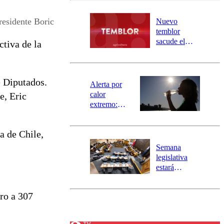
desborde del
río Damas:
residente Boric
Nuevo
activa
temblor
mensajería
sacude el
ctiva de la
SAE
norte del país:
revisa la
magnitud y el
e Diputados.
epicentro
Alerta por
calor
e, Eric
extremo:
Senapred
activa Alerta
a de Chile,
Temprana
Preventiva en
Semana
tres comunas
legislativa
estará
marcada por
el fin de la
ro a 307
tramitación
del proyecto
de