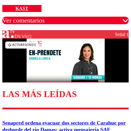
KAST
Ver comentarios
Señal 1
EN VIVO
Los comentarios son moderados para garantizar un
diálogo respetuoso.
Nombre
Correo
LAS MÁS LEÍDAS
Enviar comentario
Senapred ordena evacuar dos sectores de Carahue por
desborde del río Damas: activa mensajería SAE