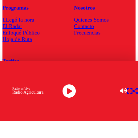
Programas
Nosotros
LLegó la hora
Quienes Somos
El Radar
Contacto
Enfoqué Público
Frecuencias
Hoja de Ruta
Tarifas
Comercial
Tarifas Servel Radio
Radio en Vivo
Radio Agricultura
Radio en Vivo
TV en Vivo
Descarga la APP