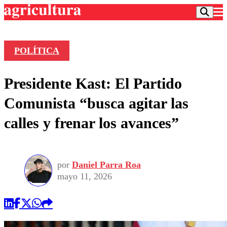
POLÍTICA
Podcast
Presidente Kast: El Partido
Frecuencias
Agricultura TV
Comunista “busca agitar las
Deportes
calles y frenar los avances”
Entretención
Colo Colo
Noticias
Motor
Vida Social
Otros Deportes
Dato Practico
Publicaciones en medios
por
Daniel Parra Roa
Seleccion Chilena
Economía
Opinión
mayo 11, 2026
Torneo Internacional
Internacional
Programas
Torneo Nacional
Nacional
Comercial
Universidad Católica
Política
Universidad de Chile
Sustentabilidad