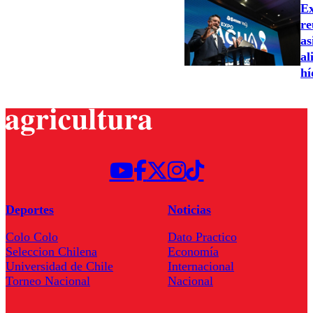
Ex
re
as
al
hí
Deportes
Noticias
Colo Colo
Dato Practico
Seleccion Chilena
Economía
Universidad de Chile
Internacional
Torneo Nacional
Nacional