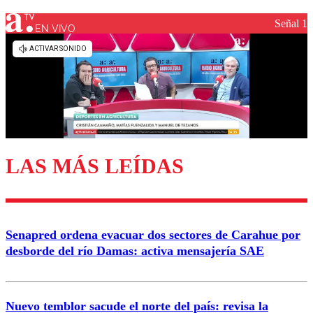
Señal 1
EN VIVO
Los comentarios son moderados para garantizar un
diálogo respetuoso.
Nombre
Correo
LAS MÁS LEÍDAS
Enviar comentario
Senapred ordena evacuar dos sectores de Carahue por
desborde del río Damas: activa mensajería SAE
Nuevo temblor sacude el norte del país: revisa la