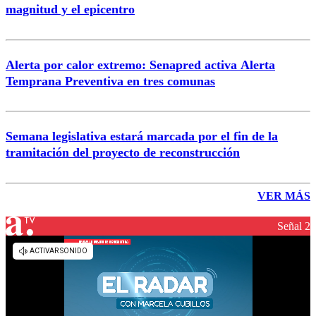
magnitud y el epicentro
Alerta por calor extremo: Senapred activa Alerta
Temprana Preventiva en tres comunas
Semana legislativa estará marcada por el fin de la
tramitación del proyecto de reconstrucción
VER MÁS
Señal 2