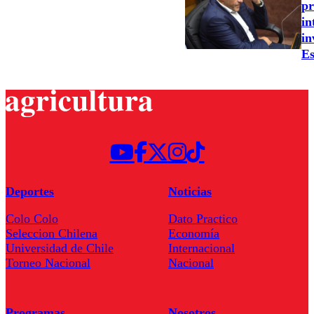
pr
in
in
Es
Deportes
Noticias
Colo Colo
Dato Practico
Seleccion Chilena
Economía
Universidad de Chile
Internacional
Torneo Nacional
Nacional
Programas
Nosotros