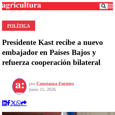
POLÍTICA
Podcast
Presidente Kast recibe a nuevo
Frecuencias
Agricultura TV
embajador en Países Bajos y
Deportes
refuerza cooperación bilateral
Entretención
Colo Colo
Noticias
Motor
Vida Social
Otros Deportes
Dato Practico
Publicaciones en medios
por
Constanza Fuentes
Seleccion Chilena
Economía
Opinión
junio 11, 2026
Torneo Internacional
Internacional
Programas
Torneo Nacional
Nacional
Comercial
Universidad Católica
Política
Universidad de Chile
Sustentabilidad