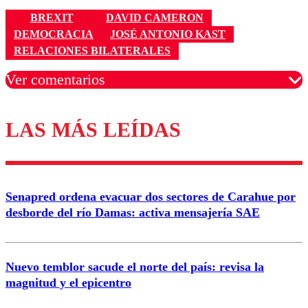
BREXIT
DAVID CAMERON
DEMOCRACIA
JOSÉ ANTONIO KAST
RELACIONES BILATERALES
Ver comentarios
LAS MÁS LEÍDAS
Los comentarios son moderados para garantizar un
diálogo respetuoso.
Nombre
Senapred ordena evacuar dos sectores de Carahue por
Correo
desborde del río Damas: activa mensajería SAE
Nuevo temblor sacude el norte del país: revisa la
magnitud y el epicentro
Enviar comentario