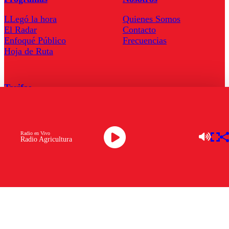
LLegó la hora
Quienes Somos
El Radar
Contacto
Enfoqué Público
Frecuencias
Hoja de Ruta
Tarifas
Comercial
Tarifas Servel Radio
Radio en Vivo
Radio Agricultura
Radio en Vivo
TV en Vivo
Descarga la APP