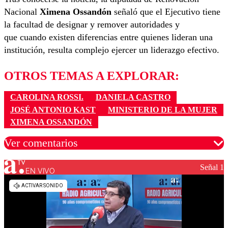
Nacional
Ximena Ossandón
señaló que el Ejecutivo tiene
la facultad de designar y remover autoridades y
que cuando existen diferencias entre quienes lideran una
institución, resulta complejo ejercer un liderazgo efectivo.
OTROS TEMAS A EXPLORAR:
CAROLINA ROSSI.
DANIELA CASTRO
JOSÉ ANTONIO KAST
MINISTERIO DE LA MUJER
XIMENA OSSANDÓN
Ver comentarios
Señal 1
EN VIVO
Los comentarios son moderados para garantizar un
diálogo respetuoso.
Nombre