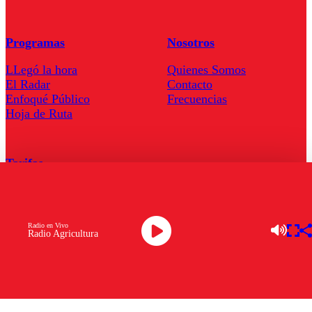
Programas
Nosotros
LLegó la hora
Quienes Somos
El Radar
Contacto
Enfoqué Público
Frecuencias
Hoja de Ruta
Tarifas
Comercial
Tarifas Servel Radio
Radio en Vivo
Radio Agricultura
Radio en Vivo
TV en Vivo
Descarga la APP