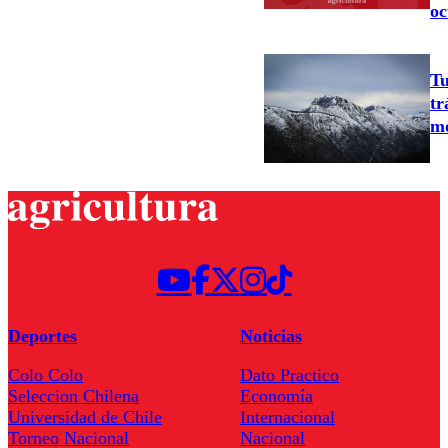
oc
Tu
tr
mo
Deportes
Noticias
Colo Colo
Dato Practico
Seleccion Chilena
Economía
Universidad de Chile
Internacional
Torneo Nacional
Nacional