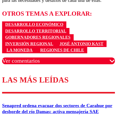
para las necesidades y desafíos de cada una de ellas.
OTROS TEMAS A EXPLORAR:
DESARROLLO ECONÓMICO
DESARROLLO TERRITORIAL
GOBERNADORES REGIONALES
INVERSIÓN REGIONAL
JOSÉ ANTONIO KAST
LA MONEDA
REGIONES DE CHILE
Ver comentarios
LAS MÁS LEÍDAS
Los comentarios son moderados para garantizar un
diálogo respetuoso.
Nombre
Senapred ordena evacuar dos sectores de Carahue por
Correo
desborde del río Damas: activa mensajería SAE