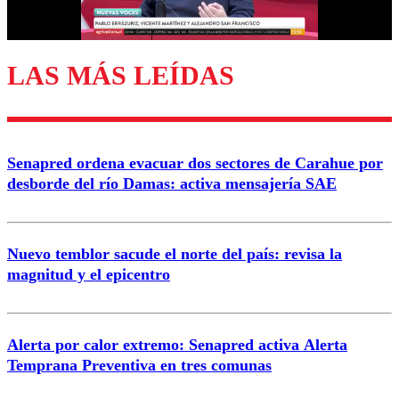
Correo
LAS MÁS LEÍDAS
Enviar comentario
Senapred ordena evacuar dos sectores de Carahue por
desborde del río Damas: activa mensajería SAE
Nuevo temblor sacude el norte del país: revisa la
magnitud y el epicentro
Alerta por calor extremo: Senapred activa Alerta
Temprana Preventiva en tres comunas