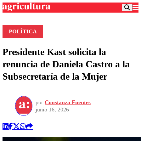
POLÍTICA
Podcast
Presidente Kast solicita la
Frecuencias
Agricultura TV
renuncia de Daniela Castro a la
Deportes
Subsecretaría de la Mujer
Entretención
Colo Colo
Noticias
Motor
Vida Social
Otros Deportes
Dato Practico
Publicaciones en medios
por
Constanza Fuentes
Seleccion Chilena
Economía
Opinión
junio 16, 2026
Torneo Internacional
Internacional
Programas
Torneo Nacional
Nacional
Comercial
Universidad Católica
Política
Universidad de Chile
Sustentabilidad