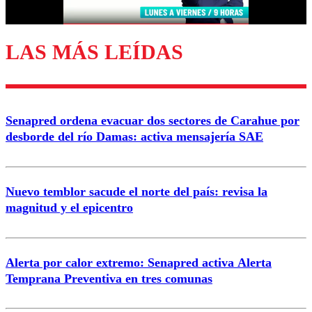
LAS MÁS LEÍDAS
Enviar comentario
Senapred ordena evacuar dos sectores de Carahue por
desborde del río Damas: activa mensajería SAE
Nuevo temblor sacude el norte del país: revisa la
magnitud y el epicentro
Alerta por calor extremo: Senapred activa Alerta
Temprana Preventiva en tres comunas