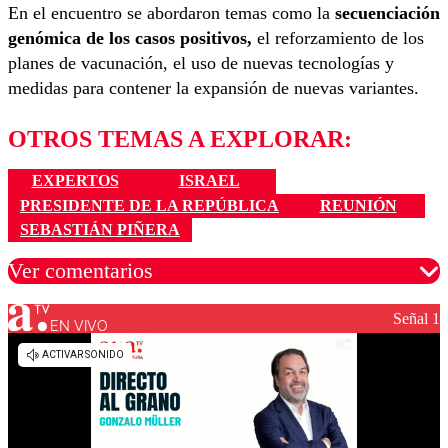
En el encuentro se abordaron temas como la
secuenciación
genómica de los casos positivos,
el reforzamiento de los
planes de vacunación, el uso de nuevas tecnologías y
medidas para contener la expansión de nuevas variantes.
OTROS TEMAS A EXPLORAR:
EXPERTOS
ISRAEL
PRESIDENTE DE LA REPÚBLICA
REUNIÓN
SEBASTIÁN PIÑERA
Ver comentarios
Señal 1
EN VIVO
Los comentarios son moderados para garantizar un
diálogo respetuoso.
Nombre
Correo