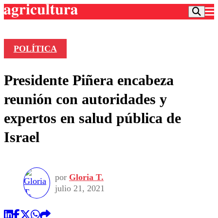
POLÍTICA
Podcast
Presidente Piñera encabeza
Frecuencias
Agricultura TV
reunión con autoridades y
Deportes
expertos en salud pública de
Entretención
Colo Colo
Noticias
Israel
Motor
Vida Social
Otros Deportes
Dato Practico
Publicaciones en medios
Seleccion Chilena
Economía
Opinión
Torneo Internacional
Internacional
por
Gloria T.
Programas
Torneo Nacional
Nacional
julio 21, 2021
Comercial
Universidad Católica
Política
Universidad de Chile
Sustentabilidad