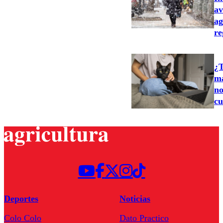
av
ag
re
¿T
ma
no
cu
Deportes
Noticias
Colo Colo
Dato Practico