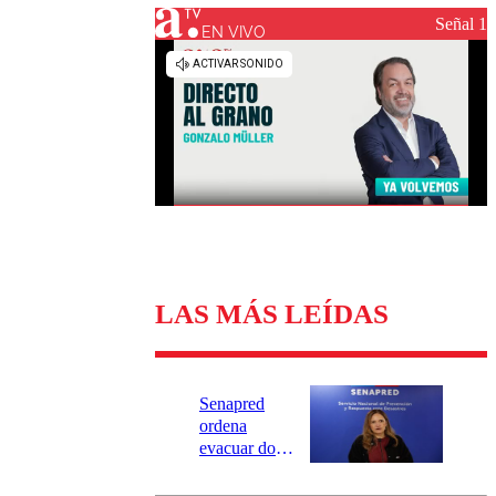
Universidad Católica
Política
Señal 1
Universidad de Chile
Sustentabilidad
EN VIVO
LAS MÁS LEÍDAS
Senapred
ordena
evacuar dos
sectores de
Carahue por