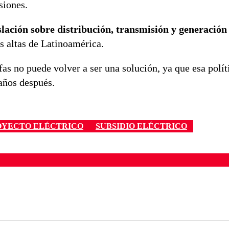
siones.
slación sobre distribución, transmisión y generación 
ás altas de Latinoamérica.
as no puede volver a ser una solución, ya que esa polít
 años después.
OYECTO ELÉCTRICO
SUBSIDIO ELÉCTRICO
ados para garantizar un diálogo respetuoso.
Correo