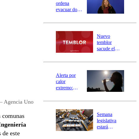
ordena
evacuar dos
sectores de
Carahue por
desborde del
río Damas:
Nuevo
activa
temblor
mensajería
sacude el
SAE
norte del país:
revisa la
magnitud y el
epicentro
Alerta por
calor
extremo:
Senapred
activa Alerta
 – Agencia Uno
Temprana
Preventiva en
Semana
as comunas
tres comunas
legislativa
ngeniería
estará
s de este
marcada por