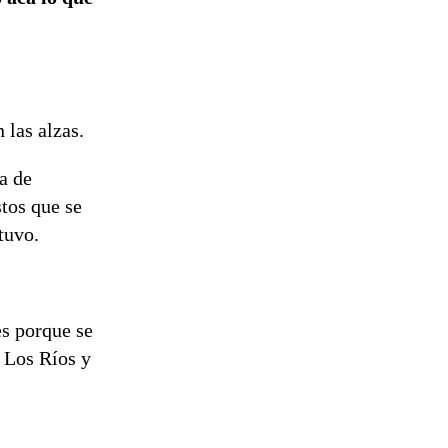
 las alzas.
a de
stos que se
tuvo.
es porque se
e Los Ríos y