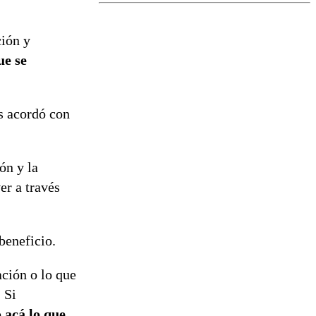
el fin de la
tramitación
del proyecto
ción y
de
reconstrucción
ue se
s acordó con
ón y la
er a través
beneficio.
ación o lo que
 Si
 acá lo que