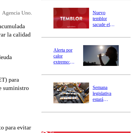
desborde del
río Damas:
Agencia Uno.
Nuevo
activa
temblor
mensajería
sacude el
 acumulada
SAE
norte del país:
ar la calidad
revisa la
magnitud y el
epicentro
Alerta por
calor
deuda
extremo:
Senapred
activa Alerta
ET) para
Temprana
Preventiva en
de suministro
Semana
tres comunas
legislativa
estará
marcada por
el fin de la
tramitación
del proyecto
o para evitar
de