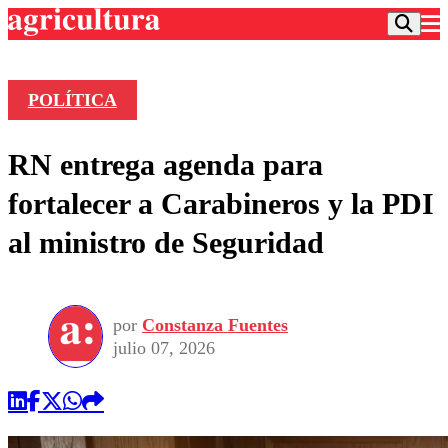
POLÍTICA
Podcast
RN entrega agenda para
Frecuencias
Agricultura TV
fortalecer a Carabineros y la PDI
Deportes
al ministro de Seguridad
Entretención
Colo Colo
Noticias
Motor
Vida Social
Otros Deportes
Dato Practico
Publicaciones en medios
por
Constanza Fuentes
Seleccion Chilena
Economía
Opinión
julio 07, 2026
Torneo Internacional
Internacional
Programas
Torneo Nacional
Nacional
Comercial
Universidad Católica
Política
Universidad de Chile
Sustentabilidad