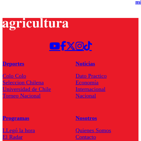
mi
Deportes
Noticias
Colo Colo
Dato Practico
Seleccion Chilena
Economía
Universidad de Chile
Internacional
Torneo Nacional
Nacional
Programas
Nosotros
LLegó la hora
Quienes Somos
El Radar
Contacto