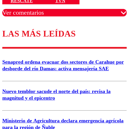
RESCATE
TVN
Ver comentarios
LAS MÁS LEÍDAS
Los comentarios son moderados para garantizar un
diálogo respetuoso.
Nombre
Senapred ordena evacuar dos sectores de Carahue por
Correo
desborde del río Damas: activa mensajería SAE
Nuevo temblor sacude el norte del país: revisa la
magnitud y el epicentro
Enviar comentario
Ministerio de Agricultura declara emergencia agrícola
para la región de Ñuble