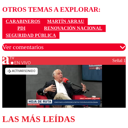
OTROS TEMAS A EXPLORAR:
CARABINEROS
MARTÍN ARRAU
PDI
RENOVACIÓN NACIONAL
SEGURIDAD PÚBLICA
Ver comentarios
Señal 1
EN VIVO
Los comentarios son moderados para garantizar un
diálogo respetuoso.
Nombre
Correo
LAS MÁS LEÍDAS