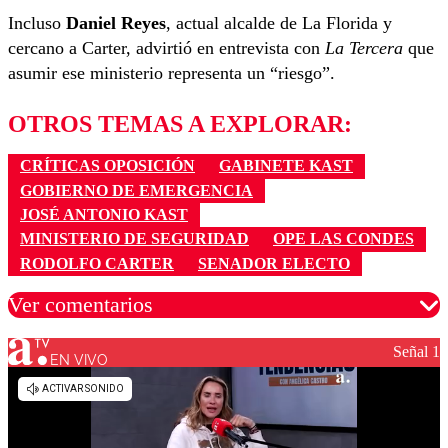
Incluso
Daniel Reyes
, actual alcalde de La Florida y
cercano a Carter, advirtió en entrevista con
La Tercera
que
asumir ese ministerio representa un “riesgo”.
OTROS TEMAS A EXPLORAR:
CRÍTICAS OPOSICIÓN
GABINETE KAST
GOBIERNO DE EMERGENCIA
JOSÉ ANTONIO KAST
MINISTERIO DE SEGURIDAD
OPE LAS CONDES
RODOLFO CARTER
SENADOR ELECTO
Ver comentarios
Señal 1
EN VIVO
Los comentarios son moderados para garantizar un
diálogo respetuoso.
Nombre