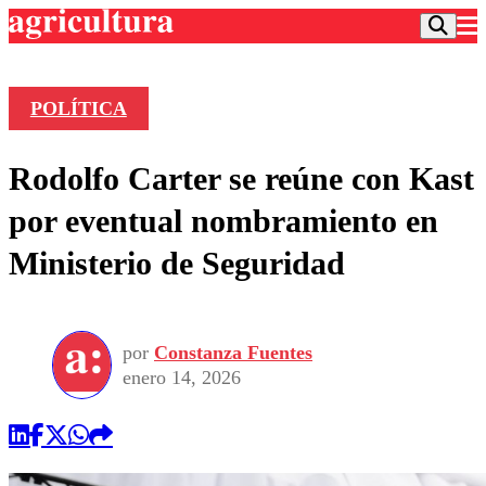
POLÍTICA
Podcast
Rodolfo Carter se reúne con Kast
Frecuencias
Agricultura TV
por eventual nombramiento en
Deportes
Ministerio de Seguridad
Entretención
Colo Colo
Noticias
Motor
Vida Social
Otros Deportes
Dato Practico
Publicaciones en medios
por
Constanza Fuentes
Seleccion Chilena
Economía
Opinión
enero 14, 2026
Torneo Internacional
Internacional
Programas
Torneo Nacional
Nacional
Comercial
Universidad Católica
Política
Universidad de Chile
Sustentabilidad