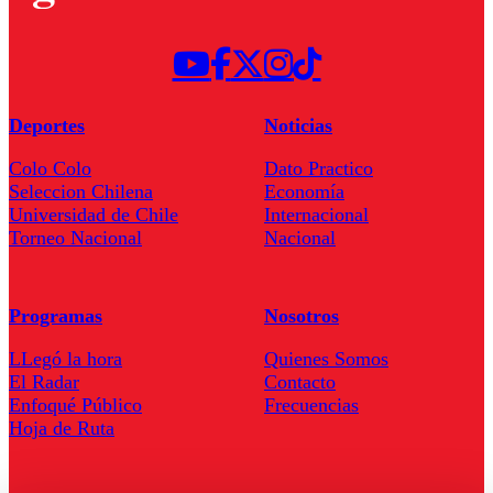
Deportes
Noticias
Colo Colo
Dato Practico
Seleccion Chilena
Economía
Universidad de Chile
Internacional
Torneo Nacional
Nacional
Programas
Nosotros
LLegó la hora
Quienes Somos
El Radar
Contacto
Enfoqué Público
Frecuencias
Hoja de Ruta