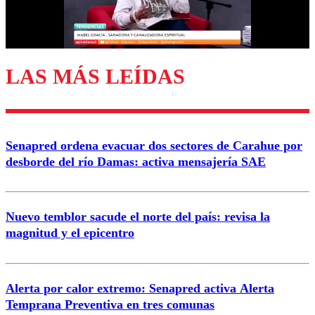
Correo
LAS MÁS LEÍDAS
Enviar comentario
Senapred ordena evacuar dos sectores de Carahue por
desborde del río Damas: activa mensajería SAE
Nuevo temblor sacude el norte del país: revisa la
magnitud y el epicentro
Alerta por calor extremo: Senapred activa Alerta
Temprana Preventiva en tres comunas