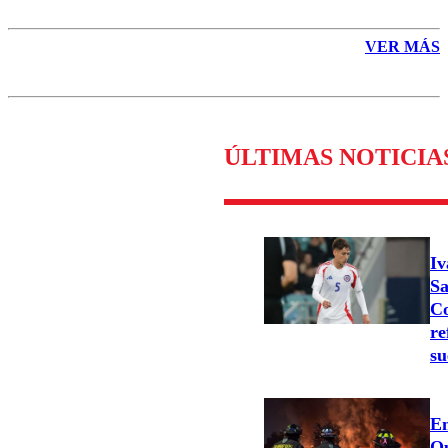
VER MÁS
ÚLTIMAS NOTICIA
Iv
Sa
Co
re
su
Em
Qu