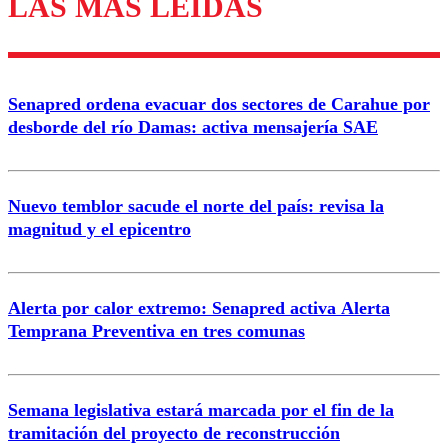
LAS MÁS LEÍDAS
Los comentarios son moderados para garantizar un
diálogo respetuoso.
Nombre
Senapred ordena evacuar dos sectores de Carahue por
Correo
desborde del río Damas: activa mensajería SAE
Nuevo temblor sacude el norte del país: revisa la
magnitud y el epicentro
Enviar comentario
Alerta por calor extremo: Senapred activa Alerta
Temprana Preventiva en tres comunas
Semana legislativa estará marcada por el fin de la
tramitación del proyecto de reconstrucción