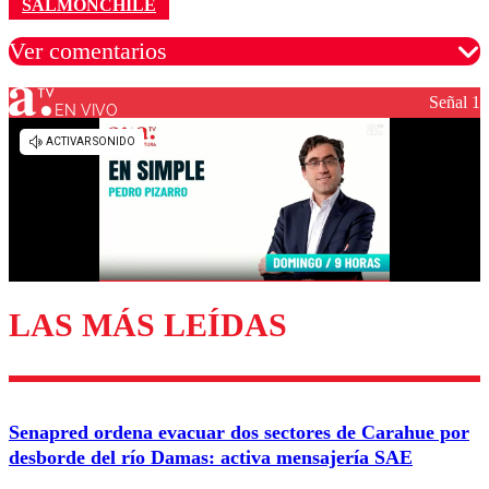
SALMONCHILE
Ver comentarios
Señal 1
EN VIVO
Los comentarios son moderados para garantizar un
diálogo respetuoso.
Nombre
Correo
LAS MÁS LEÍDAS
Enviar comentario
Senapred ordena evacuar dos sectores de Carahue por
desborde del río Damas: activa mensajería SAE