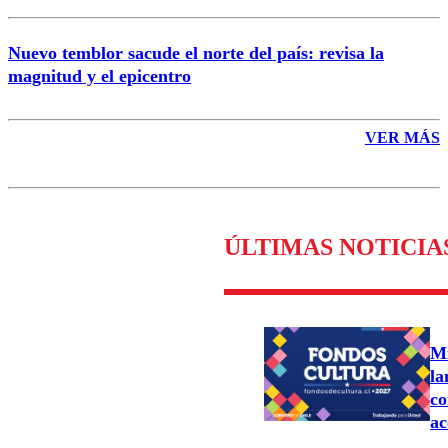
Nuevo temblor sacude el norte del país: revisa la
magnitud y el epicentro
VER MÁS
ÚLTIMAS NOTICIA
Mi
la
co
ac