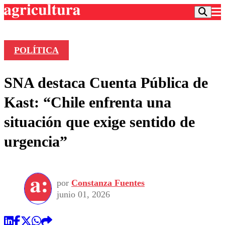
POLÍTICA
Podcast
SNA destaca Cuenta Pública de
Frecuencias
Agricultura TV
Kast: “Chile enfrenta una
Deportes
situación que exige sentido de
Entretención
Colo Colo
Noticias
urgencia”
Motor
Vida Social
Otros Deportes
Dato Practico
Publicaciones en medios
Seleccion Chilena
Economía
Opinión
Torneo Internacional
Internacional
por
Constanza Fuentes
Programas
Torneo Nacional
Nacional
junio 01, 2026
Comercial
Universidad Católica
Política
Universidad de Chile
Sustentabilidad