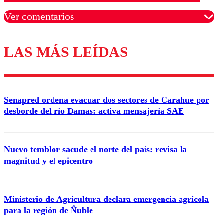
Ver comentarios
LAS MÁS LEÍDAS
Los comentarios son moderados para garantizar un
diálogo respetuoso.
Nombre
Senapred ordena evacuar dos sectores de Carahue por
Correo
desborde del río Damas: activa mensajería SAE
Nuevo temblor sacude el norte del país: revisa la
magnitud y el epicentro
Enviar comentario
Ministerio de Agricultura declara emergencia agrícola
para la región de Ñuble