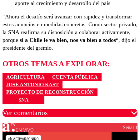
aporte al crecimiento y desarrollo del país
“Ahora el desafío será avanzar con rapidez y transformar
estos anuncios en medidas concretas. Como sector privado,
la SNA reafirma su disposición a colaborar activamente,
porque
si a Chile le va bien, nos va bien a todos
“, dijo el
presidente del gremio.
OTROS TEMAS A EXPLORAR:
AGRICULTURA
CUENTA PÚBLICA
JOSÉ ANTONIO KAST
PROYECTO DE RECONSTRUCCIÓN
SNA
Ver comentarios
Señal 1
EN VIVO
Los comentarios son moderados para garantizar un
diálogo respetuoso.