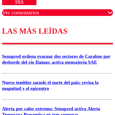
SNA
Ver comentarios
LAS MÁS LEÍDAS
Los comentarios son moderados para garantizar un
diálogo respetuoso.
Nombre
Senapred ordena evacuar dos sectores de Carahue por
Correo
desborde del río Damas: activa mensajería SAE
Nuevo temblor sacude el norte del país: revisa la
magnitud y el epicentro
Enviar comentario
Alerta por calor extremo: Senapred activa Alerta
Temprana Preventiva en tres comunas