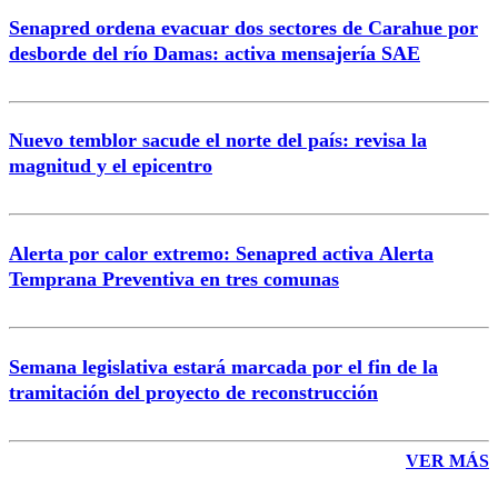
Senapred ordena evacuar dos sectores de Carahue por
Correo
desborde del río Damas: activa mensajería SAE
Nuevo temblor sacude el norte del país: revisa la
magnitud y el epicentro
Enviar comentario
Alerta por calor extremo: Senapred activa Alerta
Temprana Preventiva en tres comunas
Semana legislativa estará marcada por el fin de la
tramitación del proyecto de reconstrucción
VER MÁS