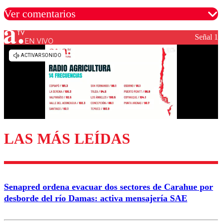
Ver comentarios
Señal 1
EN VIVO
Los comentarios son moderados para garantizar un
diálogo respetuoso.
Nombre
Correo
LAS MÁS LEÍDAS
Enviar comentario
Senapred ordena evacuar dos sectores de Carahue por
desborde del río Damas: activa mensajería SAE