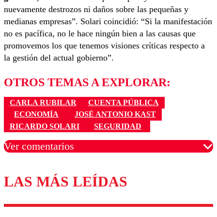
nuevamente destrozos ni daños sobre las pequeñas y
medianas empresas”. Solari coincidió: “Si la manifestación
no es pacífica, no le hace ningún bien a las causas que
promovemos los que tenemos visiones críticas respecto a
la gestión del actual gobierno”.
OTROS TEMAS A EXPLORAR:
CARLA RUBILAR
CUENTA PÚBLICA
ECONOMÍA
JOSÉ ANTONIO KAST
RICARDO SOLARI
SEGURIDAD
Ver comentarios
LAS MÁS LEÍDAS
Los comentarios son moderados para garantizar un
diálogo respetuoso.
Nombre