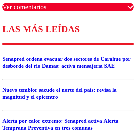
Ver comentarios
LAS MÁS LEÍDAS
Los comentarios son moderados para garantizar un
diálogo respetuoso.
Nombre
Senapred ordena evacuar dos sectores de Carahue por
Correo
desborde del río Damas: activa mensajería SAE
Nuevo temblor sacude el norte del país: revisa la
magnitud y el epicentro
Enviar comentario
Alerta por calor extremo: Senapred activa Alerta
Temprana Preventiva en tres comunas