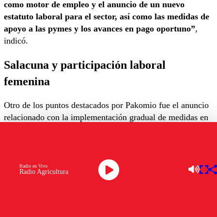
como motor de empleo y el anuncio de un nuevo
estatuto laboral para el sector, así como las medidas de
apoyo a las pymes y los avances en pago oportuno”
,
indicó.
Salacuna y participación laboral
femenina
Otro de los puntos destacados por Pakomio fue el anuncio
relacionado con la implementación gradual de medidas en
materia de sala cuna.
Según explicó, este tipo de iniciativas puede contribuir a
generar mejores condiciones para la incorporación de
Radio en Vivo
Radio Agricultura
mujeres al mercado laboral, al tiempo que entrega espacios
de adaptación para las empresas.
“Vemos positivamente los anuncios en materia de sala