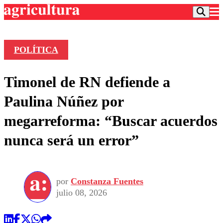
POLÍTICA
Podcast
Timonel de RN defiende a
Frecuencias
Agricultura TV
Paulina Núñez por
Deportes
megarreforma: “Buscar acuerdos
Entretención
Colo Colo
Noticias
nunca será un error”
Motor
Vida Social
Otros Deportes
Dato Practico
Publicaciones en medios
Seleccion Chilena
Economía
Opinión
Torneo Internacional
Internacional
por
Constanza Fuentes
Programas
Torneo Nacional
Nacional
julio 08, 2026
Comercial
Universidad Católica
Política
Universidad de Chile
Sustentabilidad