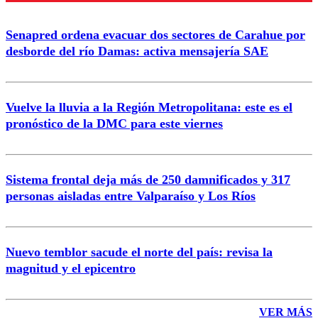
Senapred ordena evacuar dos sectores de Carahue por
Correo
desborde del río Damas: activa mensajería SAE
Vuelve la lluvia a la Región Metropolitana: este es el
pronóstico de la DMC para este viernes
Enviar comentario
Sistema frontal deja más de 250 damnificados y 317
personas aisladas entre Valparaíso y Los Ríos
Nuevo temblor sacude el norte del país: revisa la
magnitud y el epicentro
VER MÁS