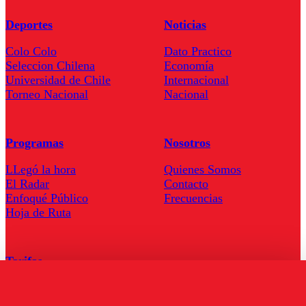
Deportes
Noticias
Colo Colo
Dato Practico
Seleccion Chilena
Economía
Universidad de Chile
Internacional
Torneo Nacional
Nacional
Programas
Nosotros
LLegó la hora
Quienes Somos
El Radar
Contacto
Enfoqué Público
Frecuencias
Hoja de Ruta
Tarifas
Comercial
Tarifas Servel Radio