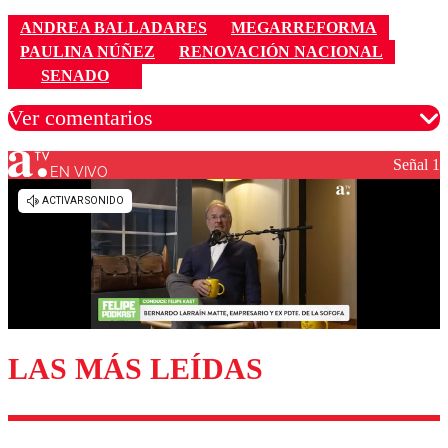
ANDREA BALLADARES
MEGARREFORMA
PAULINA NÚÑEZ
RENOVACIÓN NACIONAL
SENADO
Ver comentarios
Señal 1
EN VIVO
Los comentarios son moderados para garantizar un
diálogo respetuoso.
Nombre
Correo
LAS MÁS LEÍDAS
Enviar comentario