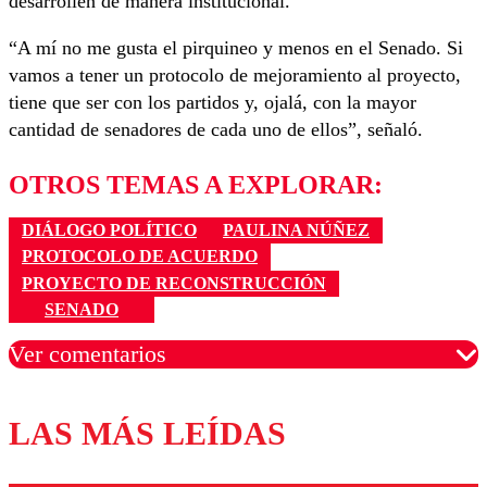
desarrollen de manera institucional.
“A mí no me gusta el pirquineo y menos en el Senado. Si
vamos a tener un protocolo de mejoramiento al proyecto,
tiene que ser con los partidos y, ojalá, con la mayor
cantidad de senadores de cada uno de ellos”, señaló.
OTROS TEMAS A EXPLORAR:
DIÁLOGO POLÍTICO
PAULINA NÚÑEZ
PROTOCOLO DE ACUERDO
PROYECTO DE RECONSTRUCCIÓN
SENADO
Ver comentarios
LAS MÁS LEÍDAS
Los comentarios son moderados para garantizar un
diálogo respetuoso.
Nombre