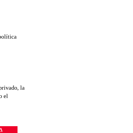
olítica
privado, la
o el
A