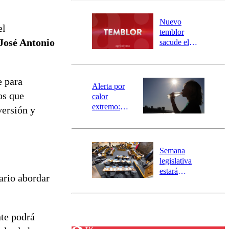
desborde del
río Damas:
Nuevo
el
activa
temblor
mensajería
 José Antonio
sacude el
SAE
norte del país:
revisa la
magnitud y el
e para
epicentro
Alerta por
os que
calor
extremo:
versión y
Senapred
activa Alerta
Temprana
Preventiva en
Semana
tres comunas
legislativa
estará
ario abordar
marcada por
el fin de la
tramitación
del proyecto
nte podrá
de