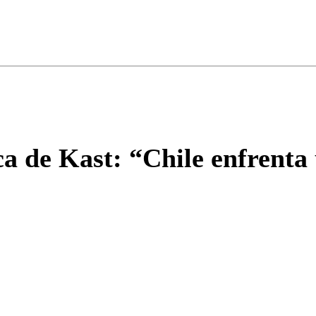
ados para garantizar un diálogo respetuoso.
Correo
Enviar c
 de Kast: “Chile enfrenta 