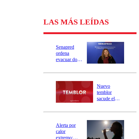
LAS MÁS LEÍDAS
Senapred
ordena
evacuar dos
sectores de
Carahue por
desborde del
río Damas:
Nuevo
activa
temblor
mensajería
sacude el
SAE
norte del país:
revisa la
magnitud y el
epicentro
Alerta por
calor
extremo: