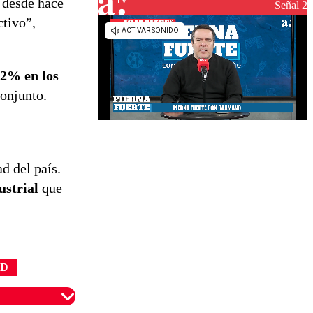
s desde hace
reconstrucción
Señal 2
ctivo”,
,2% en los
conjunto.
d del país.
ustrial
que
AD