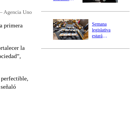
Senapred
activa Alerta
– Agencia Uno
Temprana
Preventiva en
Semana
la primera
tres comunas
legislativa
estará
marcada por
rtalecer la
el fin de la
tramitación
ociedad”,
del proyecto
de
reconstrucción
 perfectible,
 señaló