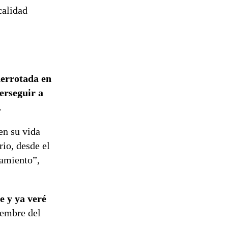
calidad
derrotada en
perseguir a
.
en su vida
rio, desde el
amiento”,
e y ya veré
iembre del