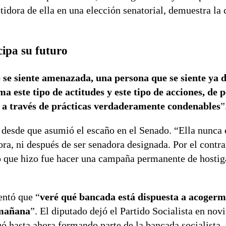
dora de ella en una elección senatorial, demuestra la 
cipa su futuro
 se siente amenazada, una persona que se siente ya 
ma este tipo de actitudes y este tipo de acciones, de 
r a través de prácticas verdaderamente condenables
”
 desde que asumió el escaño en el Senado. “Ella nunca 
ra, ni después de ser senadora designada. Por el contra
 que hizo fue hacer una campaña permanente de hostig
entó que “
veré qué bancada está dispuesta a acogerm
 mañana
”. El diputado dejó el Partido Socialista en nov
uó hasta ahora formando parte de la bancada socialista.