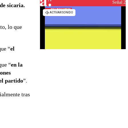
reconstrucción
Señal 2
e sicaria.
to, lo que
que “
el
que “
en la
iones
el partido
”.
ialmente tras