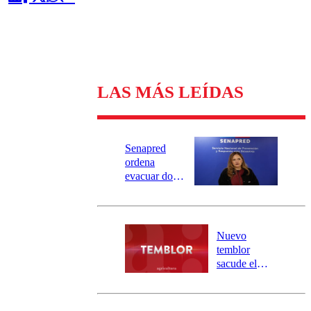
LAS MÁS LEÍDAS
Senapred
ordena
evacuar dos
sectores de
Carahue por
desborde del
río Damas:
Nuevo
activa
temblor
mensajería
sacude el
SAE
norte del país:
revisa la
magnitud y el