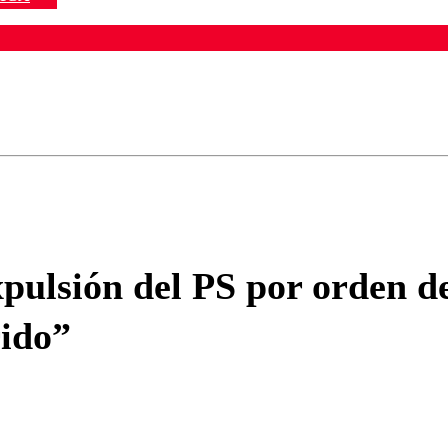
ados para garantizar un diálogo respetuoso.
Correo
Enviar c
pulsión del PS por orden d
rido”