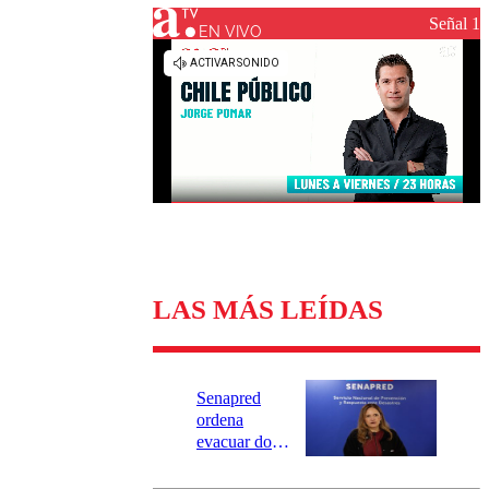
Universidad Católica
Política
Señal 1
Universidad de Chile
Sustentabilidad
EN VIVO
LAS MÁS LEÍDAS
Senapred
ordena
evacuar dos
sectores de
Carahue por