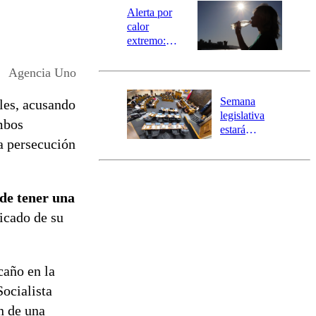
epicentro
Alerta por
calor
extremo:
Senapred
activa Alerta
Agencia Uno
Temprana
Preventiva en
Semana
oles, acusando
tres comunas
legislativa
ambos
estará
na persecución
marcada por
el fin de la
tramitación
del proyecto
ede tener una
de
reconstrucción
ficado de su
caño en la
ocialista
n de una