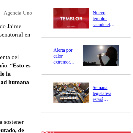
desborde del
río Damas:
Agencia Uno
Nuevo
activa
temblor
mensajería
sacude el
ado Jaime
SAE
norte del país:
senatorial en
revisa la
magnitud y el
epicentro
Alerta por
calor
enta del
extremo:
año. “
Esto es
Senapred
de la
activa Alerta
Temprana
lidad humana
Preventiva en
Semana
tres comunas
legislativa
estará
marcada por
el fin de la
tramitación
a sostener
del proyecto
de
putado, de