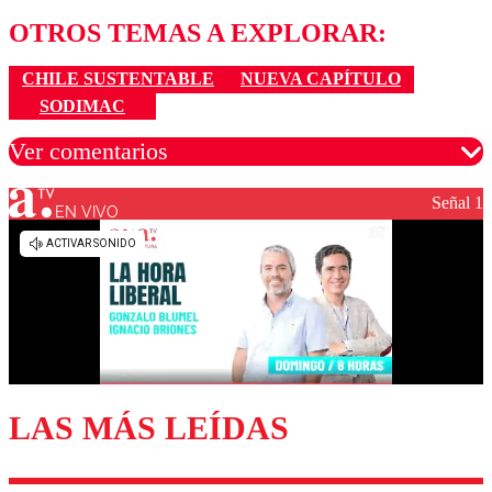
OTROS TEMAS A EXPLORAR:
CHILE SUSTENTABLE
NUEVA CAPÍTULO
SODIMAC
Ver comentarios
Señal 1
EN VIVO
Los comentarios son moderados para garantizar un
diálogo respetuoso.
Nombre
Correo
LAS MÁS LEÍDAS
Enviar comentario