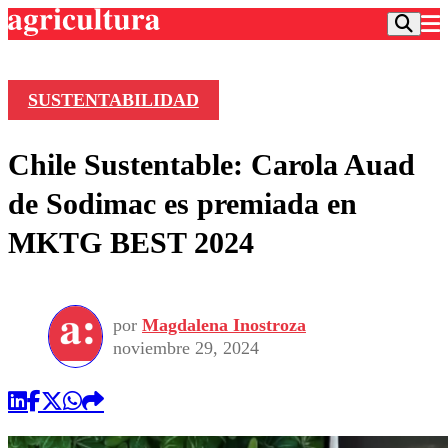
SUSTENTABILIDAD
Podcast
Chile Sustentable: Carola Auad
Frecuencias
Agricultura TV
de Sodimac es premiada en
Deportes
MKTG BEST 2024
Entretención
Colo Colo
Noticias
Motor
Vida Social
Otros Deportes
Dato Practico
Publicaciones en medios
por
Magdalena Inostroza
Seleccion Chilena
Economía
Opinión
noviembre 29, 2024
Torneo Internacional
Internacional
Programas
Torneo Nacional
Nacional
Comercial
Universidad Católica
Política
Universidad de Chile
Sustentabilidad