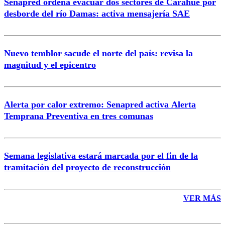
Senapred ordena evacuar dos sectores de Carahue por
Correo
desborde del río Damas: activa mensajería SAE
Nuevo temblor sacude el norte del país: revisa la
magnitud y el epicentro
Enviar comentario
Alerta por calor extremo: Senapred activa Alerta
Temprana Preventiva en tres comunas
Semana legislativa estará marcada por el fin de la
tramitación del proyecto de reconstrucción
VER MÁS