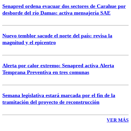
Senapred ordena evacuar dos sectores de Carahue por
Correo
desborde del río Damas: activa mensajería SAE
Nuevo temblor sacude el norte del país: revisa la
magnitud y el epicentro
Enviar comentario
Alerta por calor extremo: Senapred activa Alerta
Temprana Preventiva en tres comunas
Semana legislativa estará marcada por el fin de la
tramitación del proyecto de reconstrucción
VER MÁS