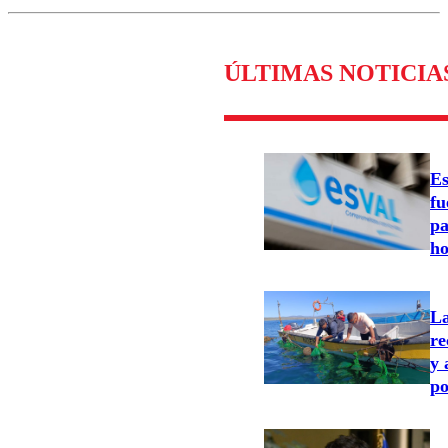
ÚLTIMAS NOTICIA
Es
fu
pa
ho
L
re
y 
po