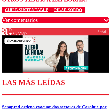
CHILE SUSTENTABLE
PILAR SORDO
Ver comentarios
Señal 1
EN VIVO
Los comentarios son moderados para garantizar un
diálogo respetuoso.
Nombre
Correo
LAS MÁS LEÍDAS
Enviar comentario
Senapred ordena evacuar dos sectores de Carahue por