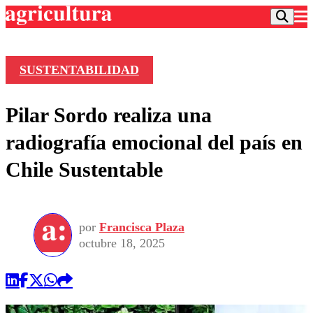
SUSTENTABILIDAD
Podcast
Pilar Sordo realiza una
Frecuencias
Agricultura TV
radiografía emocional del país en
Deportes
Chile Sustentable
Entretención
Colo Colo
Noticias
Motor
Vida Social
Otros Deportes
Dato Practico
Publicaciones en medios
por
Francisca Plaza
Seleccion Chilena
Economía
Opinión
octubre 18, 2025
Torneo Internacional
Internacional
Programas
Torneo Nacional
Nacional
Comercial
Universidad Católica
Política
Universidad de Chile
Sustentabilidad