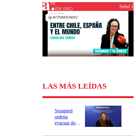
Universidad Católica
Política
Señal 1
Universidad de Chile
Sustentabilidad
EN VIVO
LAS MÁS LEÍDAS
Senapred
ordena
evacuar dos
sectores de
Carahue por