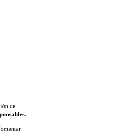
tión de
ponsables.
 fomentar