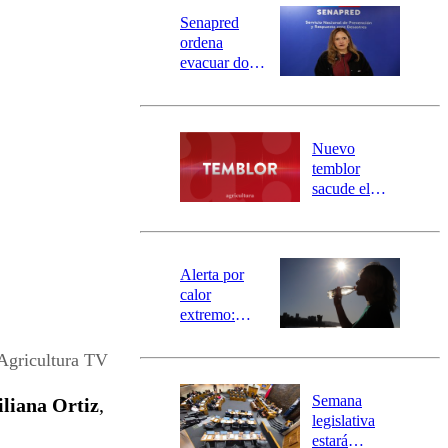
Senapred
ordena
evacuar dos
sectores de
Carahue por
desborde del
río Damas:
Nuevo
activa
temblor
mensajería
sacude el
SAE
norte del país:
revisa la
magnitud y el
epicentro
Alerta por
calor
extremo:
Senapred
activa Alerta
 Agricultura TV
Temprana
Preventiva en
Semana
iliana Ortiz
,
tres comunas
legislativa
estará