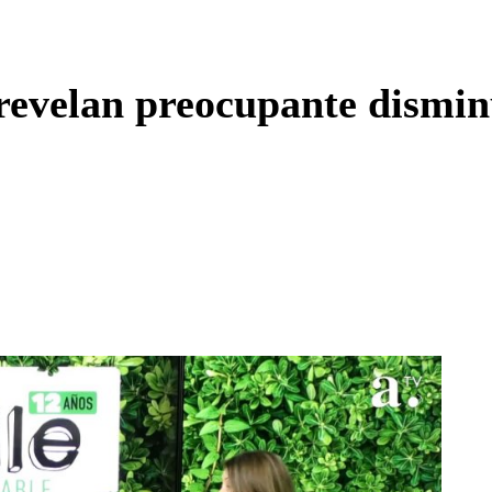
Enviar c
evelan preocupante disminu