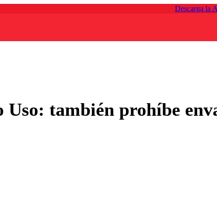
Descarga la 
o Uso: también prohíbe enva