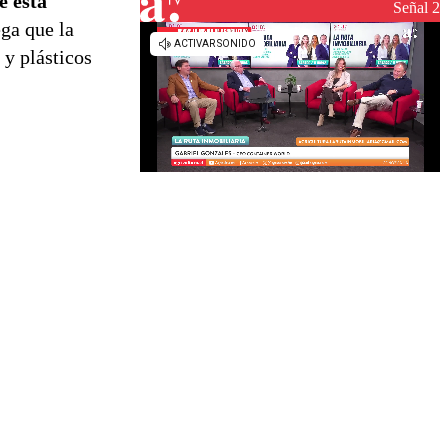
e está
reconstrucción
Señal 2
ega que la
 y plásticos