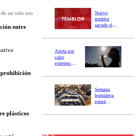
desborde del
río Damas:
 de un solo uso
Nuevo
activa
temblor
mensajería
sacude el
ción entre
SAE
norte del país:
revisa la
magnitud y el
mativa
epicentro
Alerta por
calor
extremo:
Senapred
 prohibición
activa Alerta
Temprana
Preventiva en
Semana
tres comunas
legislativa
estará
marcada por
re plásticos
el fin de la
tramitación
del proyecto
de