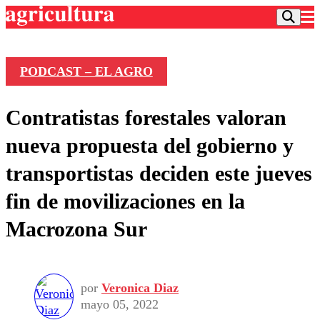
PODCAST – EL AGRO
Podcast
Contratistas forestales valoran
Frecuencias
Agricultura TV
nueva propuesta del gobierno y
Deportes
transportistas deciden este jueves
Entretención
Colo Colo
Noticias
fin de movilizaciones en la
Motor
Vida Social
Otros Deportes
Dato Practico
Macrozona Sur
Publicaciones en medios
Seleccion Chilena
Economía
Opinión
Torneo Internacional
Internacional
Programas
Torneo Nacional
Nacional
Comercial
por
Veronica Diaz
Universidad Católica
Política
mayo 05, 2022
Universidad de Chile
Sustentabilidad