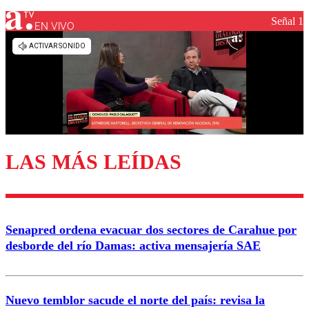
Señal 1
EN VIVO
Los comentarios son moderados para garantizar un
diálogo respetuoso.
Nombre
Correo
LAS MÁS LEÍDAS
Enviar comentario
Senapred ordena evacuar dos sectores de Carahue por
desborde del río Damas: activa mensajería SAE
Nuevo temblor sacude el norte del país: revisa la