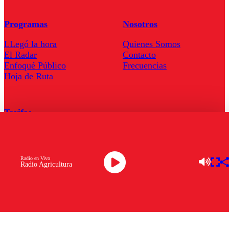
Programas
Nosotros
LLegó la hora
Quienes Somos
El Radar
Contacto
Enfoqué Público
Frecuencias
Hoja de Ruta
Tarifas
Comercial
Tarifas Servel Radio
Radio en Vivo
Radio Agricultura
Radio en Vivo
TV en Vivo
Descarga la APP